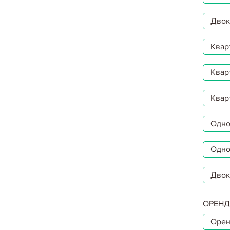
Двокі
Квар
Квар
Квар
Однок
Одно
Двок
ОРЕНД
Орен