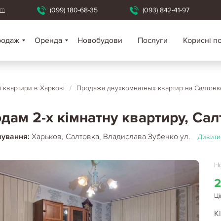
om
(099) 180-68-35
(093) 842-41-97
родаж
Оренда
Новобудови
Послуги
Корисні п
і квартири в Харкові
/
Продажа двухкомнатных квартир на Салтовк
дам 2-х кімнатну квартиру, Сал
шування:
Харьков, Салтовка, Владислава Зубенко ул.
Дивити
Но
2
Ці
Кі