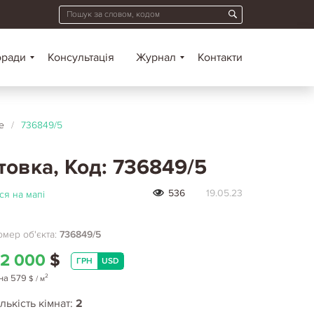
оради
Консультація
Журнал
Контакти
е
/
736849/5
товка, Код: 736849/5
536
19.05.23
ся на мапі
мер об'єкта:
736849/5
2 000
$
ГРН
USD
2
на
579
$
/ м
лькість кімнат:
2