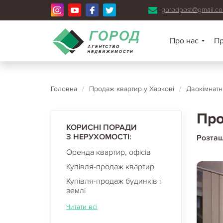
gorodpost@gmail.c
Про нас
П
Головна
/
Продаж квартир у Харкові
/
Двокімнатн
Про
КОРИСНІ ПОРАДИ
З НЕРУХОМОСТІ:
Розта
Оренда квартир, офісів
Купівля-продаж квартир
Купівля-продаж будинків і
землі
Читати всі