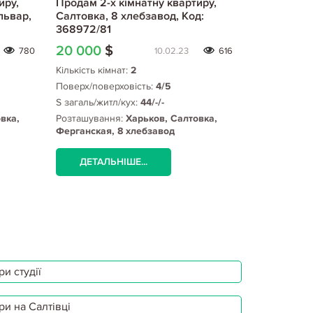
иру,
Продам 2-х кімнатну квартиру,
Продам 2-х
львар,
Салтовка, 8 хлебзавод, Код:
Салтовка, 
368972/81
Барабашова
439555/6
20 000
$
22 738
$
780
10.02.23
616
Кількість кімнат:
2
Кількість кім
Поверх/поверховість:
4/5
Поверх/пове
S загаль/житл/кух:
44/-/-
S загаль/жит
вка,
Розташування:
Харьков, Салтовка,
Розташуванн
Ферганская, 8 хлебзавод
Барабашова 
Барабашова
ДЕТАЛЬНІШЕ...
ДЕТАЛЬ
и студії
ри на Салтівці