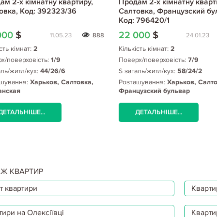
ам 2-х кімнатну квартиру,
Продам 2-х кімнатну кварт
овка, Код: 392323/36
Салтовка, Французский бу
Код: 796420/1
000
$
22 000
$
11.05.23
888
24.01.23
сть кімнат:
2
Кількість кімнат:
2
х/поверховість:
1/9
Поверх/поверховість:
7/9
аль/житл/кух:
44/26/6
S загаль/житл/кух:
58/24/2
шування:
Харьков, Салтовка,
Розташування:
Харьков, Салто
анская
Французский бульвар
ДЕТАЛЬНІШЕ...
ДЕТАЛЬНІШЕ...
Ж КВАРТИР
т квартири
Квартир
тири на Олексіївці
Кварти