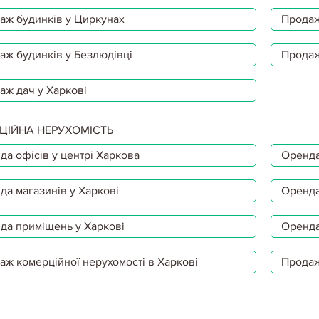
аж будинків у Циркунах
Продаж
аж будинків у Безлюдівці
Продаж
аж дач у Харкові
ЦІЙНА НЕРУХОМІСТЬ
да офісів у центрі Харкова
Оренда
да магазинів у Харкові
Оренда
да приміщень у Харкові
Оренда
аж комерційної нерухомості в Харкові
Продаж