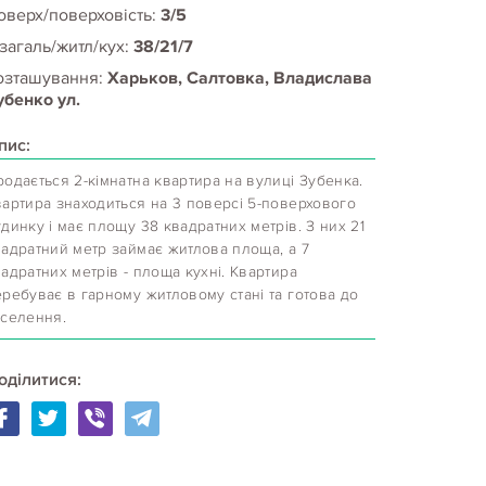
оверх/поверховість:
3/5
 загаль/житл/кух:
38/21/7
озташування:
Харьков, Салтовка, Владислава
убенко ул.
пис:
одається 2-кімнатна квартира на вулиці Зубенка.
вартира знаходиться на 3 поверсі 5-поверхового
динку і має площу 38 квадратних метрів. З них 21
вадратний метр займає житлова площа, а 7
адратних метрів - площа кухні. Квартира
ребуває в гарному житловому стані та готова до
аселення.
оділитися: