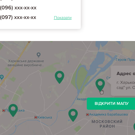
(096) ххх-хх-хх
(097) ххх-хх-хх
Показати
ВІДКРИТИ МАПУ