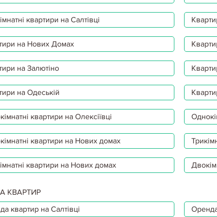
мнатні квартири на Салтівці
Кварти
тири на Нових Домах
Кварти
тири на Залютіно
Кварти
тири на Одеській
Кварти
імнатні квартири на Олексіївці
Однокі
кімнатні квартири на Нових домах
Трикімн
імнатні квартири на Нових домах
Двокім
А КВАРТИР
да квартир на Салтівці
Оренда