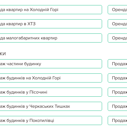
да квартир на Холодній Горі
Оренда
да квартир в ХТЗ
Оренда
да малогабаритних квартир
Оренда
КИ
аж частини будинку
Продаж
аж будинків на Холодній Горі
Продаж
аж будинків у Пісочині
Продаж
аж будинків у Черкаських Тишках
Продаж
аж будинків у Покотилівці
Продаж