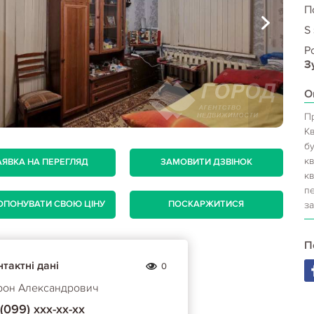
П
S
Р
З
О
Пр
К
бу
к
АЯВКА НА ПЕРЕГЛЯД
ЗАМОВИТИ ДЗВІНОК
кв
пе
ОПОНУВАТИ СВОЮ ЦІНУ
ПОСКАРЖИТИСЯ
з
П
тактні дані
0
рон Александрович
(099) ххх-хх-хх