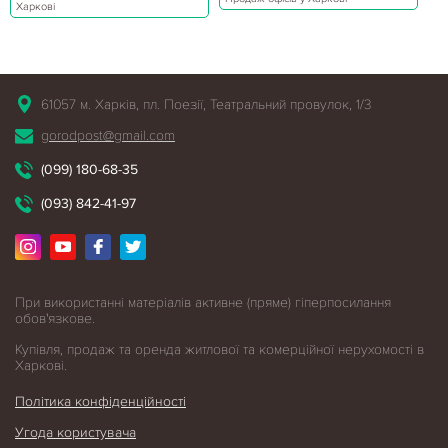
Харкові
61057 м. Харків, пл. Поезії, Театральний провулок, 1/3
gorodpost@gmail.com
(099) 180-68-35
(093) 842-41-97
При використанні матеріалів активне (пряме) гіперпосилання
обов'язкове.
Купівля, продаж та оренда житлової
та комерційної нерухомості в
Харкові.
Політика конфіденційності
Угода користувача