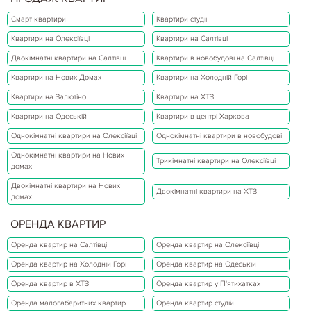
Смарт квартири
Квартири студії
Квартири на Олексіївці
Квартири на Салтівці
Двокімнатні квартири на Салтівці
Квартири в новобудові на Салтівці
Квартири на Нових Домах
Квартири на Холодній Горі
Квартири на Залютіно
Квартири на ХТЗ
Квартири на Одеській
Квартири в центрі Харкова
Однокімнатні квартири на Олексіївці
Однокімнатні квартири в новобудові
Однокімнатні квартири на Нових
Трикімнатні квартири на Олексіївці
домах
Двокімнатні квартири на Нових
Двокімнатні квартири на ХТЗ
домах
ОРЕНДА КВАРТИР
Оренда квартир на Салтівці
Оренда квартир на Олексіївці
Оренда квартир на Холодній Горі
Оренда квартир на Одеській
Оренда квартир в ХТЗ
Оренда квартир у П'ятихатках
Оренда малогабаритних квартир
Оренда квартир студій