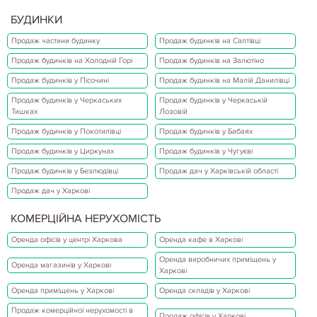
БУДИНКИ
Продаж частини будинку
Продаж будинків на Салтівці
Продаж будинків на Холодній Горі
Продаж будинків на Залютіно
Продаж будинків у Пісочині
Продаж будинків на Малій Данилівці
Продаж будинків у Черкаських
Продаж будинків у Черкаській
Тишках
Лозовій
Продаж будинків у Покотилівці
Продаж будинків у Бабаях
Продаж будинків у Циркунах
Продаж будинків у Чугуєві
Продаж будинків у Безлюдівці
Продаж дач у Харківській області
Продаж дач у Харкові
КОМЕРЦІЙНА НЕРУХОМІСТЬ
Оренда офісів у центрі Харкова
Оренда кафе в Харкові
Оренда виробничих приміщень у
Оренда магазинів у Харкові
Харкові
Оренда приміщень у Харкові
Оренда складів у Харкові
Продаж комерційної нерухомості в
Продаж офісів у Харкові