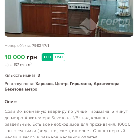
Номер об'єкта:
798247/1
10 000
грн
ГРН
USD
2
Ціна
137
грн
/ м
Кількість кімнат:
3
Розташування:
Харьков, Центр, Гиршмана, Архитектора
Бекетова метро
Опис:
Сдам 3-х комнатную квартиру по улице Гиршмана, 5 минут
до метро Архитектора Бекетова. 1/5 этаж, комнаты
раздельные. Есть всё необходимое для проживания. 10000
грн. + счетчики (вода, газ, свет), интернет. Оплата первый
месяц и залог( в размере месячной оплаты).