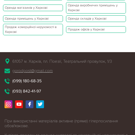
Оренда виробничих приміщень у
Оренда магазинів у Харкові
Харкові
Оренда приміщень у Харкові
Оренда складів у Харкові
Продаж комерційної нерухомості в
Продаж офісів у Харкові
Харкові
61057 м. Харків, пл. Поезії, Театральний провулок, 1/3
gorodpost@gmail.com
(099) 180-68-35
(093) 842-41-97
При використанні матеріалів активне (пряме) гіперпосилання
обов'язкове.