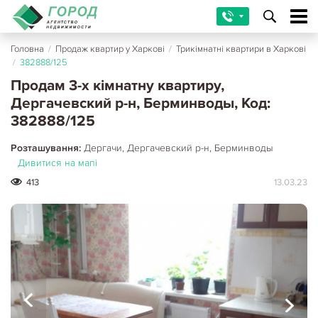
Головна
/
Продаж квартир у Харкові
/
Трикімнатні квартири в Харкові
/
382888/125
Продам 3-х кімнатну квартиру,
Дергачевский р-н, Берминводы, Код:
382888/125
Розташування:
Дергачи, Дергачевский р-н, Берминводы
Дивитися на мапі
413
13.03.23