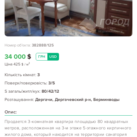
Номер об'єкта:
382888/125
34 000
$
ГРН
USD
2
Ціна
425
$
/ м
Кількість кімнат:
3
Поверх/поверховість:
3/5
S загаль/житл/кух:
80/42/12
Розташування:
Дергачи, Дергачевский р-н, Берминводы
Опис:
Продается 3-комнатная квартира площадью 80 квадратных
метров, расположенная на 3-м этаже 5-этажного кирпичного
жилого дома, который находится на территории санатория