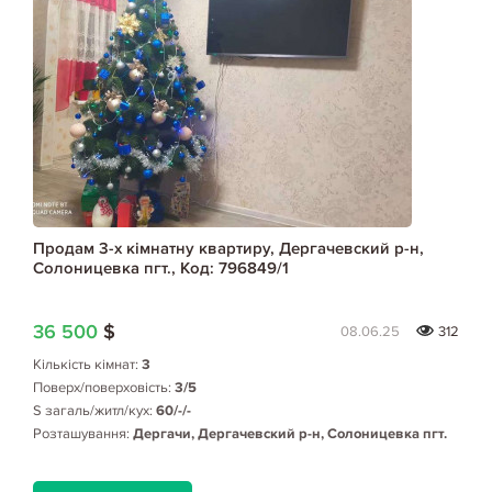
Продам 3-х кімнатну квартиру, Дергачевский р-н,
Солоницевка пгт., Код: 796849/1
36 500
$
08.06.25
312
Кількість кімнат:
3
Поверх/поверховість:
3/5
S загаль/житл/кух:
60/-/-
Розташування:
Дергачи, Дергачевский р-н, Солоницевка пгт.