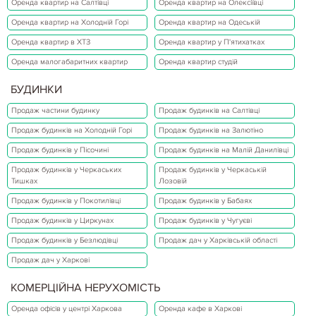
Оренда квартир на Салтівці
Оренда квартир на Олексіївці
Оренда квартир на Холодній Горі
Оренда квартир на Одеській
Оренда квартир в ХТЗ
Оренда квартир у П'ятихатках
Оренда малогабаритних квартир
Оренда квартир студій
БУДИНКИ
Продаж частини будинку
Продаж будинків на Салтівці
Продаж будинків на Холодній Горі
Продаж будинків на Залютіно
Продаж будинків у Пісочині
Продаж будинків на Малій Данилівці
Продаж будинків у Черкаських
Продаж будинків у Черкаській
Тишках
Лозовій
Продаж будинків у Покотилівці
Продаж будинків у Бабаях
Продаж будинків у Циркунах
Продаж будинків у Чугуєві
Продаж будинків у Безлюдівці
Продаж дач у Харківській області
Продаж дач у Харкові
КОМЕРЦІЙНА НЕРУХОМІСТЬ
Оренда офісів у центрі Харкова
Оренда кафе в Харкові