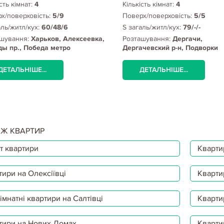
сть кімнат:
4
Кількість кімнат:
4
х/поверховість:
5/9
Поверх/поверховість:
5/5
аль/житл/кух:
60/48/6
S загаль/житл/кух:
79/-/-
шування:
Харьков, Алексеевка,
Розташування:
Дергачи,
ы пр., Победа метро
Дергачевский р-н, Подворки
(Дергачевский район)
ДЕТАЛЬНІШЕ...
ДЕТАЛЬНІШЕ...
Ж КВАРТИР
т квартири
Квартир
тири на Олексіївці
Кварти
мнатні квартири на Салтівці
Кварти
тири на Нових Домах
Кварти