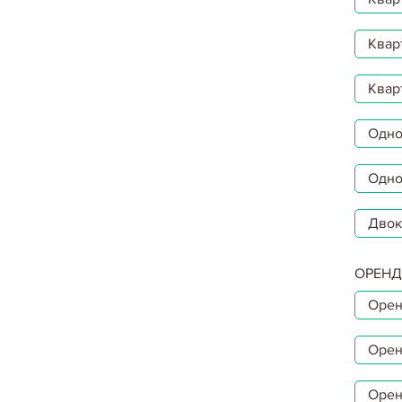
Квар
Квар
Однок
Одно
Двок
ОРЕНД
Орен
Орен
Орен