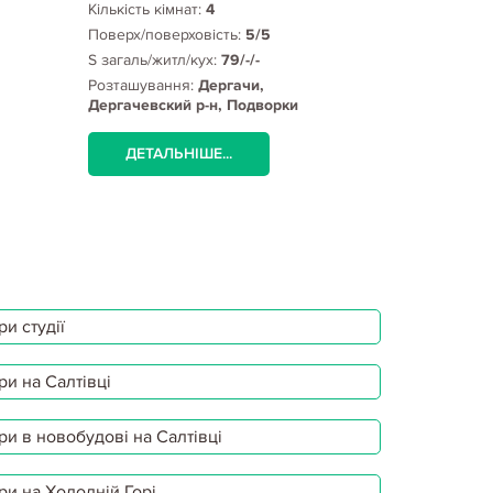
Кількість кімнат:
4
Кількість кім
Поверх/поверховість:
5/5
Поверх/пове
S загаль/житл/кух:
79/-/-
S загаль/жит
Розташування:
Дергачи,
Розташуванн
Дергачевский р-н, Подворки
Валдайская,
(Дергачевский район)
ДЕТАЛЬНІШЕ...
ДЕТАЛЬ
и студії
ри на Салтівці
ри в новобудові на Салтівці
ри на Холодній Горі