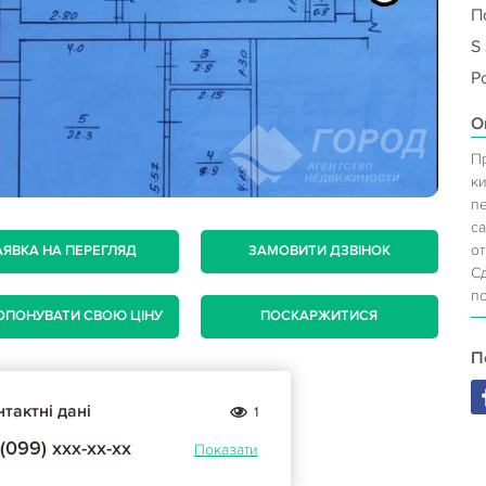
П
S
Р
О
П
к
п
са
о
АЯВКА НА ПЕРЕГЛЯД
ЗАМОВИТИ ДЗВІНОК
С
п
ОПОНУВАТИ СВОЮ ЦІНУ
ПОСКАРЖИТИСЯ
П
тактні дані
1
(099) ххх-хх-хх
Показати