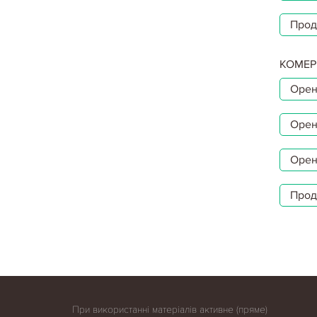
Прод
КОМЕР
Орен
Орен
Орен
Прод
При використанні матеріалів активне (пряме)