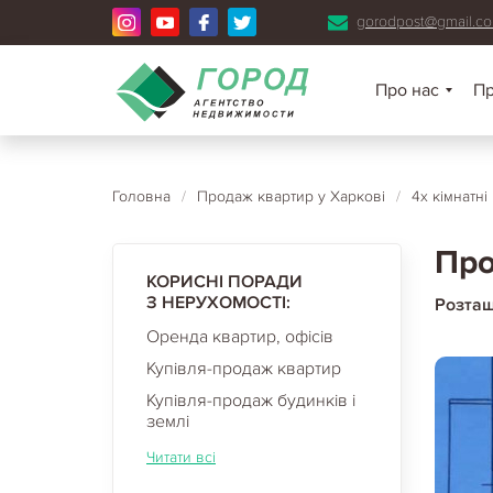
gorodpost@gmail.c
Про нас
П
Головна
/
Продаж квартир у Харкові
/
4х кімнатні
Про
КОРИСНІ ПОРАДИ
З НЕРУХОМОСТІ:
Розта
Оренда квартир, офісів
Купівля-продаж квартир
Купівля-продаж будинків і
землі
Читати всі