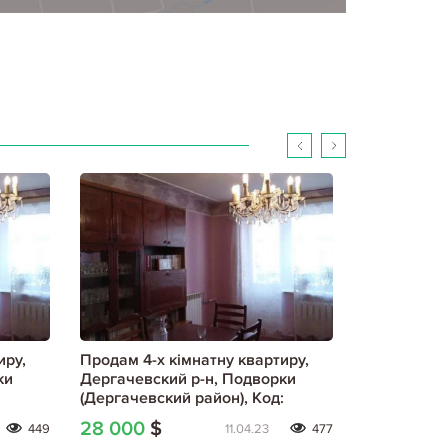
иру,
Продам 4-х кімнатну квартиру,
Продам 4-х
ки
Дергачевский р-н, Подворки
Основа, Фи
:
(Дергачевский район), Код:
Код: 551371
799083/1
28 000
$
30 000
$
449
11.04.23
477