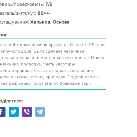
оверх/поверховість:
7/9
 загаль/житл/кух:
89/-/-
озташування:
Харьков, Основа
пис:
родам 4-х комнатную квартиру на Основе. 7/9 этаж
ирпичного дома. Была сделана частичная
ерепланировка и ремонт некоторых комнат. Новая
нтехника, проводка. Часть квартиры
тремонтирована, часть на стадии завершения.
делана стяжка, стены, проводка. Подробности и
оказ реальному покупателю. Возможен торг.
оділитися: