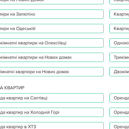
тири на Залютіно
Кварти
тири на Одеській
Кварти
імнатні квартири на Олексіївці
Однокі
кімнатні квартири на Нових домах
Трикімн
імнатні квартири на Нових домах
Двокім
А КВАРТИР
да квартир на Салтівці
Оренда
да квартир на Холодній Горі
Оренда
да квартир в ХТЗ
Оренда