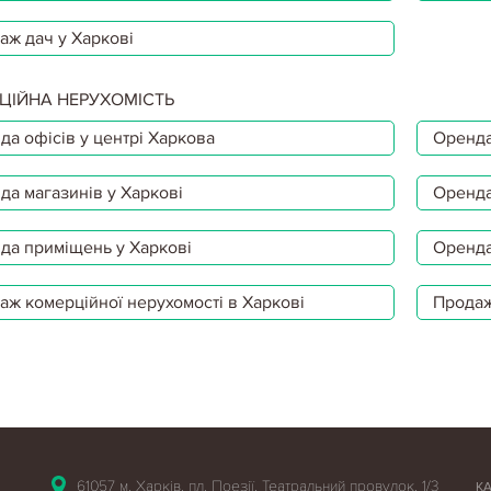
аж дач у Харкові
ЦІЙНА НЕРУХОМІСТЬ
да офісів у центрі Харкова
Оренда
да магазинів у Харкові
Оренда
да приміщень у Харкові
Оренда
аж комерційної нерухомості в Харкові
Продаж
61057 м. Харків, пл. Поезії, Театральний провулок, 1/3
К