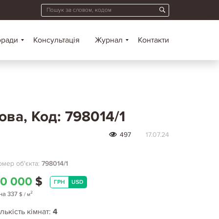
оради
Консультація
Журнал
Контакти
ова, Код: 798014/1
497
17.07.24
мер об'єкта:
798014/1
0 000
$
ГРН
USD
2
на
337
$
/ м
лькість кімнат:
4