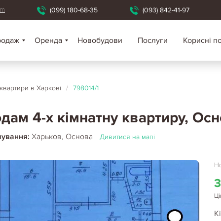
om
(099) 180-68-35
(093) 842-41-97
родаж
Оренда
Новобудови
Послуги
Корисні п
 квартири в Харкові
/
798014/1
дам 4-х кімнатну квартиру, Осн
шування:
Харьков, Основа
Дивитися на мапі
Но
3
Ці
Кі