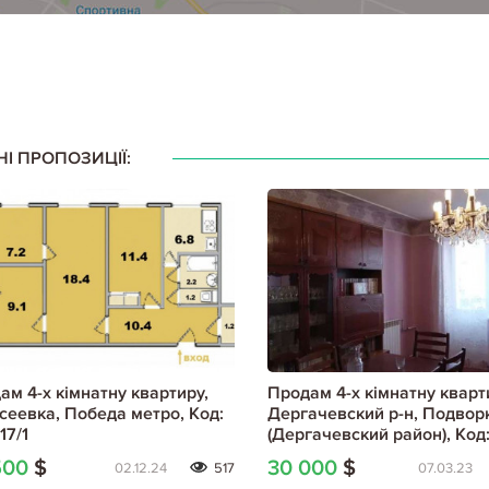
НІ ПРОПОЗИЦІЇ:
ам 4-х кімнатну квартиру,
Продам 4-х кімнатну кварт
сеевка, Победа метро, Код:
Дергачевский р-н, Подвор
17/1
(Дергачевский район), Код
797920/1
500
$
30 000
$
02.12.24
517
07.03.23