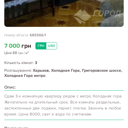
Номер об'єкта:
685566/1
7 000
грн
ГРН
USD
2
Ціна
88
грн
/ м
Кількість кімнат:
3
Розташування:
Харьков, Холодная Гора, Григоровское шоссе,
Холодная Гора метро
Опис:
Сдам 3-х комнатную квартиру рядом с метро Холодная гора.
Желательно на длительный срок. Все комнаты раздельные,
застекленные две лоджии, паркет. плитка. Звонить в любое
время. Цена 8000, свет и вода по счетчикам.