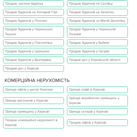
Продаж частини будинку
Продаж будинків на Салтівці
Продаж будинків на Холодній Горі
Продаж будинків на Залютіно
Продаж будинків у Пісочині
Продаж будинків на Малій Данилівці
Продаж будинків у Черкаських
Продаж будинків у Черкаській
Тишках
Лозовій
Продаж будинків у Покотилівці
Продаж будинків у Бабаях
Продаж будинків у Циркунах
Продаж будинків у Чугуєві
Продаж будинків у Безлюдівці
Продаж дач у Харківській області
Продаж дач у Харкові
КОМЕРЦІЙНА НЕРУХОМІСТЬ
Оренда офісів у центрі Харкова
Оренда кафе в Харкові
Оренда виробничих приміщень у
Оренда магазинів у Харкові
Харкові
Оренда приміщень у Харкові
Оренда складів у Харкові
Продаж комерційної нерухомості в
Продаж офісів у Харкові
Харкові