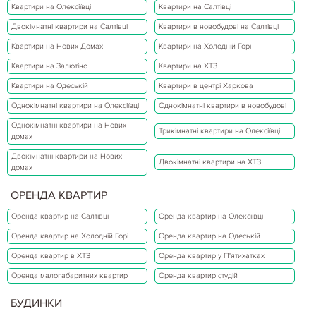
Квартири на Олексіївці
Квартири на Салтівці
Двокімнатні квартири на Салтівці
Квартири в новобудові на Салтівці
Квартири на Нових Домах
Квартири на Холодній Горі
Квартири на Залютіно
Квартири на ХТЗ
Квартири на Одеській
Квартири в центрі Харкова
Однокімнатні квартири на Олексіївці
Однокімнатні квартири в новобудові
Однокімнатні квартири на Нових
Трикімнатні квартири на Олексіївці
домах
Двокімнатні квартири на Нових
Двокімнатні квартири на ХТЗ
домах
ОРЕНДА КВАРТИР
Оренда квартир на Салтівці
Оренда квартир на Олексіївці
Оренда квартир на Холодній Горі
Оренда квартир на Одеській
Оренда квартир в ХТЗ
Оренда квартир у П'ятихатках
Оренда малогабаритних квартир
Оренда квартир студій
БУДИНКИ