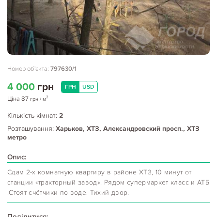
Номер об'єкта:
797630/1
4 000
грн
ГРН
USD
2
Ціна
87
грн
/ м
Кількість кімнат:
2
Розташування:
Харьков, ХТЗ, Александровский просп., ХТЗ
метро
Опис:
Сдам 2-х комнатную квартиру в районе ХТЗ, 10 минут от
станции «тракторный завод». Рядом супермаркет класс и АТБ
.Стоят счётчики по воде. Тихий двор.
Поділитися: