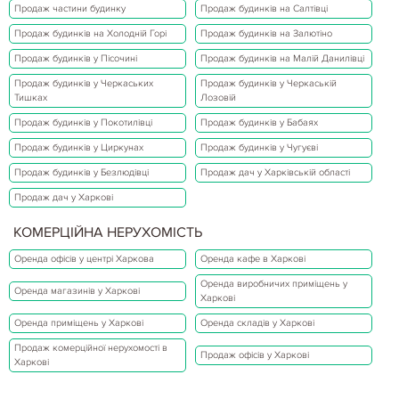
Продаж частини будинку
Продаж будинків на Салтівці
Продаж будинків на Холодній Горі
Продаж будинків на Залютіно
Продаж будинків у Пісочині
Продаж будинків на Малій Данилівці
Продаж будинків у Черкаських
Продаж будинків у Черкаській
Тишках
Лозовій
Продаж будинків у Покотилівці
Продаж будинків у Бабаях
Продаж будинків у Циркунах
Продаж будинків у Чугуєві
Продаж будинків у Безлюдівці
Продаж дач у Харківській області
Продаж дач у Харкові
КОМЕРЦІЙНА НЕРУХОМІСТЬ
Оренда офісів у центрі Харкова
Оренда кафе в Харкові
Оренда виробничих приміщень у
Оренда магазинів у Харкові
Харкові
Оренда приміщень у Харкові
Оренда складів у Харкові
Продаж комерційної нерухомості в
Продаж офісів у Харкові
Харкові