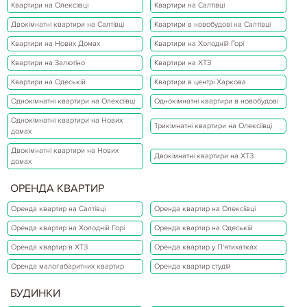
Квартири на Олексіївці
Квартири на Салтівці
Двокімнатні квартири на Салтівці
Квартири в новобудові на Салтівці
Квартири на Нових Домах
Квартири на Холодній Горі
Квартири на Залютіно
Квартири на ХТЗ
Квартири на Одеській
Квартири в центрі Харкова
Однокімнатні квартири на Олексіївці
Однокімнатні квартири в новобудові
Однокімнатні квартири на Нових
Трикімнатні квартири на Олексіївці
домах
Двокімнатні квартири на Нових
Двокімнатні квартири на ХТЗ
домах
ОРЕНДА КВАРТИР
Оренда квартир на Салтівці
Оренда квартир на Олексіївці
Оренда квартир на Холодній Горі
Оренда квартир на Одеській
Оренда квартир в ХТЗ
Оренда квартир у П'ятихатках
Оренда малогабаритних квартир
Оренда квартир студій
БУДИНКИ