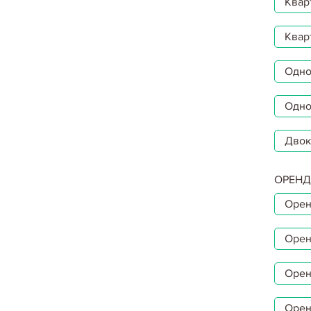
Квар
Квар
Однок
Одно
Двок
ОРЕНД
Орен
Орен
Орен
Орен