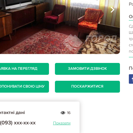
Р
О
С
Ш
т
ст
по
П
АЯВКА НА ПЕРЕГЛЯД
ЗАМОВИТИ ДЗВІНОК
ОПОНУВАТИ СВОЮ ЦІНУ
ПОСКАРЖИТИСЯ
тактні дані
16
(093) ххх-хх-хх
Показати