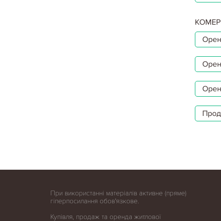
КОМЕР
Орен
Орен
Орен
Прод
При використанні матеріалів активне (пряме)
гіперпосилання обов'язкове.
Купівля, продаж та оренда житлової