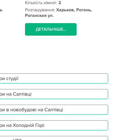
Кількість кімнат:
2
Кількість кім
нь
Розташування:
Харьков, Рогань,
Розташуванн
Роганская ул.
Шариковая у
ДЕТАЛЬНІШЕ...
ДЕТАЛЬ
и студії
ри на Салтівці
ри в новобудові на Салтівці
ри на Холодній Горі