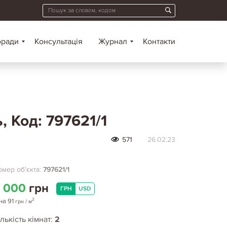
оради
Консультація
Журнал
Контакти
, Код: 797621/1
571
26.02.23
мер об'єкта:
797621/1
 000
грн
ГРН
USD
2
на
91
грн
/ м
лькість кімнат:
2