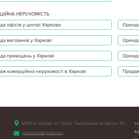
ЦІЙНА НЕРУХОМІСТЬ
да офісів у центрі Харкова
Оренда
да магазинів у Харкові
Оренда
да приміщень у Харкові
Оренда
аж комерційної нерухомості в Харкові
Продаж
61057 м. Харків, пл. Поезії, Театральний провулок, 1/3
К
К
gorodpost@gmail.com