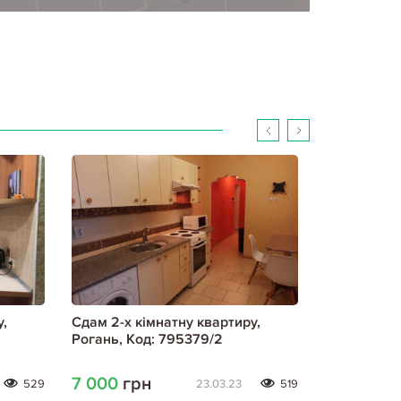
,
Сдам 2-х кімнатну квартиру,
Сдам 2-х к
Рогань, Код: 795379/2
Рогань, Ко
7 000
грн
3 000
гр
529
23.03.23
519