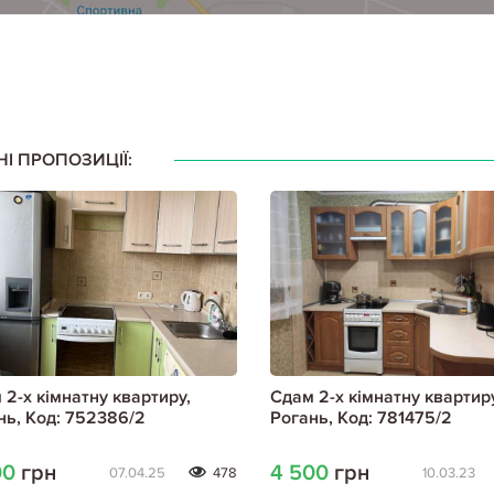
НІ ПРОПОЗИЦІЇ:
 2-х кімнатну квартиру,
Сдам 2-х кімнатну квартиру
нь, Код: 752386/2
Рогань, Код: 781475/2
00
грн
4 500
грн
07.04.25
478
10.03.23