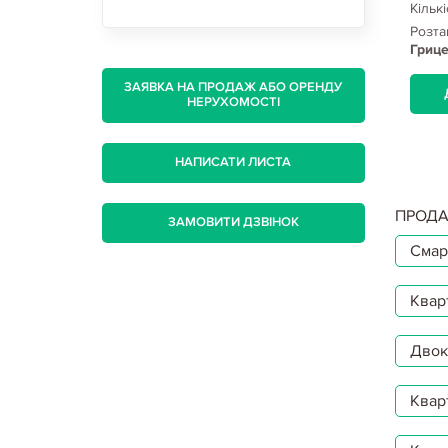
Кількість кімнат:
2
Кількі
, Рогань,
Розташування:
Харьков, Рогань,
Розта
Шариковая ул.
Грице
ЗАЯВКА НА ПРОДАЖ АБО ОРЕНДУ
ДЕТАЛЬНІШЕ...
НЕРУХОМОСТІ
НАПИСАТИ ЛИСТА
ПРОДА
ЗАМОВИТИ ДЗВІНОК
Смар
Квар
Двокі
Квар