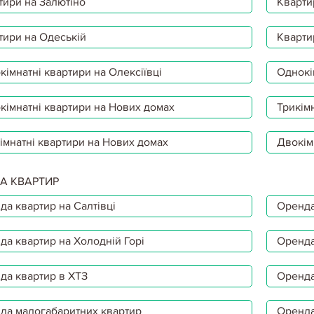
тири на Залютіно
Кварти
тири на Одеській
Кварти
імнатні квартири на Олексіївці
Однокі
кімнатні квартири на Нових домах
Трикімн
імнатні квартири на Нових домах
Двокім
А КВАРТИР
да квартир на Салтівці
Оренда
да квартир на Холодній Горі
Оренда
да квартир в ХТЗ
Оренда
да малогабаритних квартир
Оренда