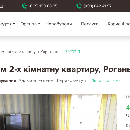
om
(099) 180-68-35
(093) 842-41-97
родаж
Оренда
Новобудови
Послуги
Корисні п
омнатную квартиру в Харькове
/
797621/1
м 2-х кімнатну квартиру, Рогань
шування:
Харьков, Рогань, Шариковая ул.
Дивитися на мапі
Но
4
Ці
Кі