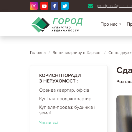
gorodpost@gmail.c
Про нас
П
Головна
/
Зняти квартиру в Харкові
/
Снять двухк
Сда
КОРИСНІ ПОРАДИ
З НЕРУХОМОСТІ:
Розта
Оренда квартир, офісів
Купівля-продаж квартир
Купівля-продаж будинків і
землі
Читати всі