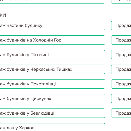
КИ
аж частини будинку
Продаж
аж будинків на Холодній Горі
Продаж
аж будинків у Пісочині
Продаж
аж будинків у Черкаських Тишках
Продаж
аж будинків у Покотилівці
Продаж
аж будинків у Циркунах
Продаж
аж будинків у Безлюдівці
Продаж
аж дач у Харкові