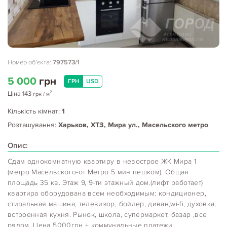
Номер об'єкта:
797573/1
5 000
грн
ГРН
USD
2
Ціна
143
грн
/ м
Кількість кімнат:
1
Розташування:
Харьков, ХТЗ, Мира ул., Масельского метро
Опис:
Сдам однокомнатную квартиру в невострое ЖК Мира 1
(метро Масельского-от Метро 5 мин пешком). Общая
площадь 35 кв. Этаж 9, 9-ти этажный дом.(лифт работает)
квартира оборудована всем необходимым: кондиционер,
стиральная машина, телевизор, бойлер, диван,wi-fi, духовка,
встроенная кухня. Рынок, школа, супермаркет, базар ,все
рядом. Цена 5000грн + коммунальные платежи.