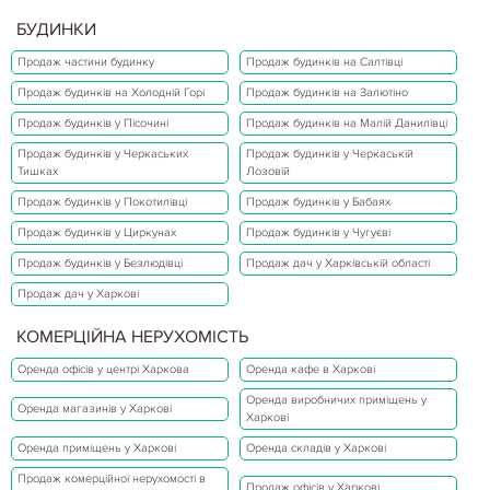
БУДИНКИ
Продаж частини будинку
Продаж будинків на Салтівці
Продаж будинків на Холодній Горі
Продаж будинків на Залютіно
Продаж будинків у Пісочині
Продаж будинків на Малій Данилівці
Продаж будинків у Черкаських
Продаж будинків у Черкаській
Тишках
Лозовій
Продаж будинків у Покотилівці
Продаж будинків у Бабаях
Продаж будинків у Циркунах
Продаж будинків у Чугуєві
Продаж будинків у Безлюдівці
Продаж дач у Харківській області
Продаж дач у Харкові
КОМЕРЦІЙНА НЕРУХОМІСТЬ
Оренда офісів у центрі Харкова
Оренда кафе в Харкові
Оренда виробничих приміщень у
Оренда магазинів у Харкові
Харкові
Оренда приміщень у Харкові
Оренда складів у Харкові
Продаж комерційної нерухомості в
Продаж офісів у Харкові