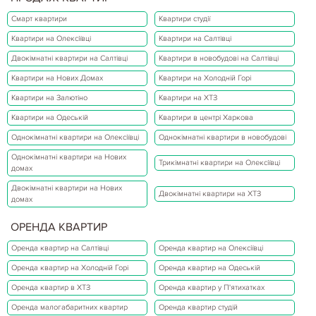
Смарт квартири
Квартири студії
Квартири на Олексіївці
Квартири на Салтівці
Двокімнатні квартири на Салтівці
Квартири в новобудові на Салтівці
Квартири на Нових Домах
Квартири на Холодній Горі
Квартири на Залютіно
Квартири на ХТЗ
Квартири на Одеській
Квартири в центрі Харкова
Однокімнатні квартири на Олексіївці
Однокімнатні квартири в новобудові
Однокімнатні квартири на Нових
Трикімнатні квартири на Олексіївці
домах
Двокімнатні квартири на Нових
Двокімнатні квартири на ХТЗ
домах
ОРЕНДА КВАРТИР
Оренда квартир на Салтівці
Оренда квартир на Олексіївці
Оренда квартир на Холодній Горі
Оренда квартир на Одеській
Оренда квартир в ХТЗ
Оренда квартир у П'ятихатках
Оренда малогабаритних квартир
Оренда квартир студій