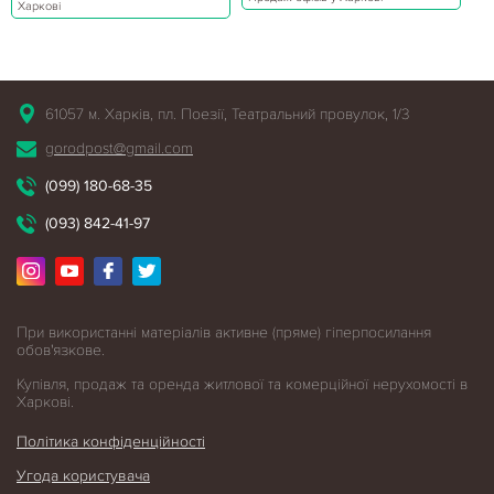
Харкові
61057 м. Харків, пл. Поезії, Театральний провулок, 1/3
gorodpost@gmail.com
(099) 180-68-35
(093) 842-41-97
При використанні матеріалів активне (пряме) гіперпосилання
обов'язкове.
Купівля, продаж та оренда житлової
та комерційної нерухомості в
Харкові.
Політика конфіденційності
Угода користувача