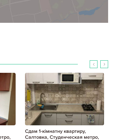
Сдам 1-кімнатну квартиру,
Сдам 1-кім
етро,
Салтовка, Студенческая метро,
Салтовка, 