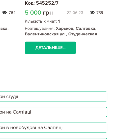
Код: 545252/7
Код: 43282
5 000
грн
4 500
гр
764
22.06.23
739
Кількість кімнат:
1
Кількість кім
вка,
Розташування:
Харьков, Салтовка,
Розташуванн
Валентиновская ул., Студенческая
Тракторостр
метро
Студенческа
ДЕТАЛЬНІШЕ...
ДЕТАЛЬ
и студії
ри на Салтівці
ри в новобудові на Салтівці