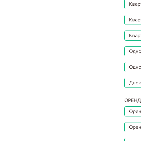
Квар
Квар
Квар
Однок
Одно
Двок
ОРЕНД
Орен
Орен