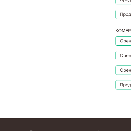
Прод
КОМЕР
Орен
Орен
Орен
Прод