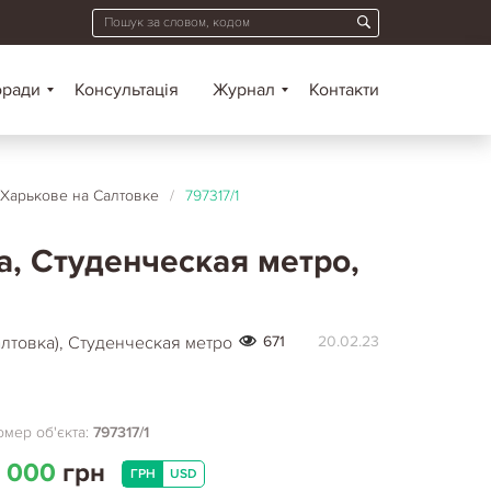
оради
Консультація
Журнал
Контакти
 Харькове на Салтовке
/
797317/1
а, Студенческая метро,
лтовка), Студенческая метро
671
20.02.23
мер об'єкта:
797317/1
 000
грн
ГРН
USD