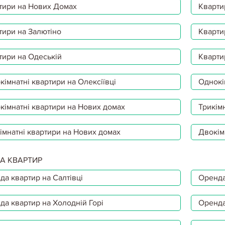
тири на Нових Домах
Кварти
тири на Залютіно
Кварти
тири на Одеській
Кварти
імнатні квартири на Олексіївці
Однокі
кімнатні квартири на Нових домах
Трикімн
імнатні квартири на Нових домах
Двокім
А КВАРТИР
да квартир на Салтівці
Оренда
да квартир на Холодній Горі
Оренда