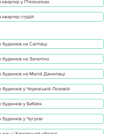
 квартир у П'ятихатках
 квартир студій
 будинків на Салтівці
 будинків на Залютіно
 будинків на Малій Данилівці
 будинків у Черкаській Лозовій
 будинків у Бабаях
 будинків у Чугуєві
 дач у Харківській області