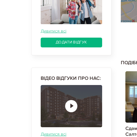
Дивитися всі
ДОДАТИ ВІДГУК
ПОДІБ
ВІДЕО ВІДГУКИ ПРО НАС:
тиру,
Сдам 1-кімнатну квартиру,
Сдам
кая метро,
Салтовка, Студенческая метро,
Салт
Дивитися всі