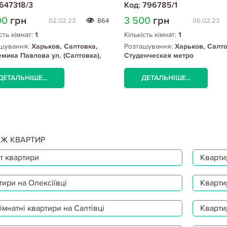
 647318/3
Код: 796785/1
00
грн
3 500
грн
02.02.23
864
06.02.23
сть кімнат:
1
Кількість кімнат:
1
шування:
Харьков, Салтовка,
Розташування:
Харьков, Салто
мика Павлова ул. (Салтовка),
Студенческая метро
нческая метро
ДЕТАЛЬНІШЕ...
ДЕТАЛЬНІШЕ...
Ж КВАРТИР
т квартири
Квартир
тири на Олексіївці
Кварти
мнатні квартири на Салтівці
Кварти