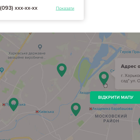
(093) ххх-хх-хх
Показати
ВІДКРИТИ МАПУ