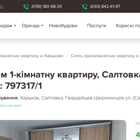
om
(099) 180-68-35
(093) 842-41-97
родаж
Оренда
Новобудови
Послуги
Корисні п
омнатную квартиру в Харькове
/
Снять однокомнатную квартиру в
м 1-кімнатну квартиру, Салтовк
: 797317/1
шування:
Харьков, Салтовка, Гвардейцев Широнинцев ул. (Са
ся на мапі
Но
4