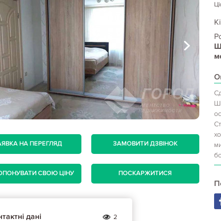
Ці
Кі
Р
Ш
м
О
С
Ш
ос
С
х
АЯВКА НА ПЕРЕГЛЯД
ЗАМОВИТИ ДЗВІНОК
м
бо
ОПОНУВАТИ СВОЮ ЦІНУ
ПОСКАРЖИТИСЯ
П
тактні дані
2