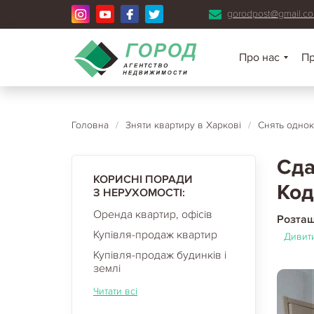
gorodpost@gmail.c
Про нас
П
Головна
/
Зняти квартиру в Харкові
/
Снять однок
Сда
КОРИСНІ ПОРАДИ
Код
З НЕРУХОМОСТІ:
Оренда квартир, офісів
Розта
Купівля-продаж квартир
Дивити
Купівля-продаж будинків і
землі
Читати всі