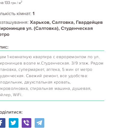
2
на
133
грн
/ м
лькість кімнат:
1
озташування:
Харьков, Салтовка, Гвардейцев
иронинцев ул. (Салтовка), Студенческая
етро
пис:
дам 1-комнатную квартира с евроремонтом по ул.
иронинцев возле м.Студенческая. 3/9 этаж. Рядом
тановка, супермаркет, аптека, 5 мин от метро
туденческая. Свежий ремонт, все удобства:
олодильник, двухспальная кровать,
икроволновка, стиральная машина, душевая,
йлер, WiFi.
оділитися: