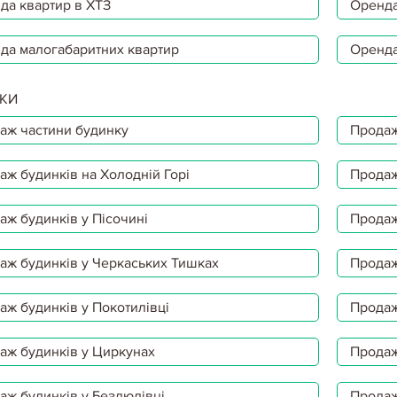
да квартир в ХТЗ
Оренда
да малогабаритних квартир
Оренда
КИ
аж частини будинку
Продаж
аж будинків на Холодній Горі
Продаж
аж будинків у Пісочині
Продаж
аж будинків у Черкаських Тишках
Продаж
аж будинків у Покотилівці
Продаж
аж будинків у Циркунах
Продаж
аж будинків у Безлюдівці
Продаж