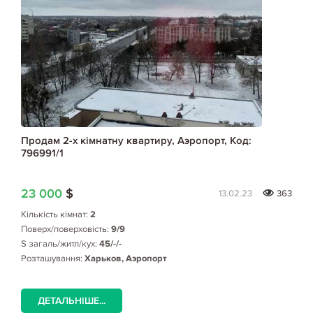
Продам 2-х кімнатну квартиру, Аэропорт, Код:
796991/1
23 000
$
13.02.23
363
Кількість кімнат:
2
Поверх/поверховість:
9/9
S загаль/житл/кух:
45/-/-
Розташування:
Харьков, Аэропорт
ДЕТАЛЬНІШЕ...