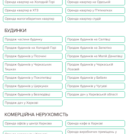
Оренда квартир на Холодній Горі
Оренда квартир на Одеській
Оренда квартир в ХТЗ
Оренда квартир у П'ятихатках
Оренда малогабаритних квартир
Оренда квартир студій
БУДИНКИ
Продаж частини будинку
Продаж будинків на Салтівці
Продаж будинків на Холодній Горі
Продаж будинків на Залютіно
Продаж будинків у Пісочині
Продаж будинків на Малій Данилівці
Продаж будинків у Черкаських
Продаж будинків у Черкаській
Тишках
Лозовій
Продаж будинків у Покотилівці
Продаж будинків у Бабаях
Продаж будинків у Циркунах
Продаж будинків у Чугуєві
Продаж будинків у Безлюдівці
Продаж дач у Харківській області
Продаж дач у Харкові
КОМЕРЦІЙНА НЕРУХОМІСТЬ
Оренда офісів у центрі Харкова
Оренда кафе в Харкові
Оренда виробничих приміщень у