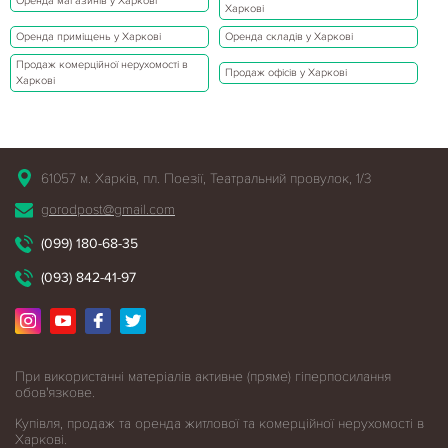
Оренда магазинів у Харкові
Харкові
Оренда приміщень у Харкові
Оренда складів у Харкові
Продаж комерційної нерухомості в
Продаж офісів у Харкові
Харкові
61057 м. Харків, пл. Поезії, Театральний провулок, 1/3
gorodpost@gmail.com
(099) 180-68-35
(093) 842-41-97
При використанні матеріалів активне (пряме) гіперпосилання
обов'язкове.
Купівля, продаж та оренда житлової
та комерційної нерухомості в
Харкові.