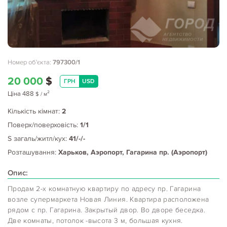
Номер об'єкта:
797300/1
20 000
$
ГРН
USD
2
Ціна
488
$
/ м
Кількість кімнат:
2
Поверх/поверховість:
1/1
S загаль/житл/кух:
41/-/-
Розташування:
Харьков, Аэропорт, Гагарина пр. (Аэропорт)
Опис:
Продам 2-х комнатную квартиру по адресу пр. Гагарина
возле супермаркета Новая Линия. Квартира расположена
рядом с пр. Гагарина. Закрытый двор. Во дворе беседка.
Две комнаты, потолок -высота 3 м, большая кухня.