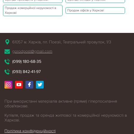
Продаж комерційної нерухомості в
Продаж офісів у Харкові
Харкові
61057 м. Харків, пл. Поезії, Театральний провулок, 1/3
gorodpost@gmail.com
(099) 180-68-35
(093) 842-41-97
При використанні матеріалів активне (пряме) гіперпосилання
обов'язкове.
Купівля, продаж та оренда житлової
та комерційної нерухомості в
Харкові.
Політика конфіденційності