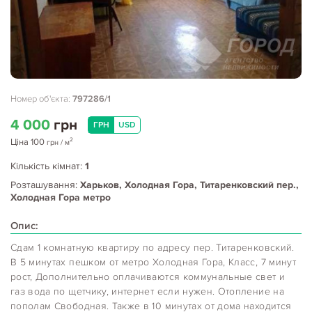
Номер об'єкта:
797286/1
4 000
грн
ГРН
USD
2
Ціна
100
грн
/ м
Кількість кімнат:
1
Розташування:
Харьков, Холодная Гора, Титаренковский пер.,
Холодная Гора метро
Опис:
Сдам 1 комнатную квартиру по адресу пер. Титаренковский.
В 5 минутах пешком от метро Холодная Гора, Класс, 7 минут
рост, Дополнительно оплачиваются коммунальные свет и
газ вода по щетчику, интернет если нужен. Отопление на
пополам Свободная. Также в 10 минутах от дома находится