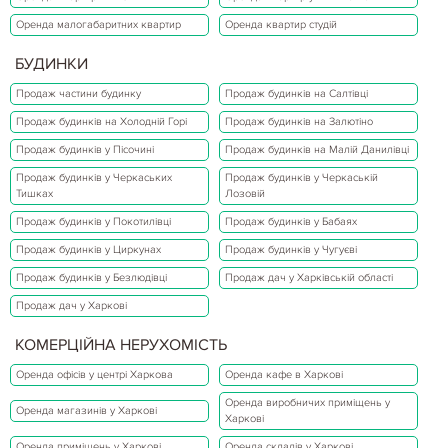
Оренда малогабаритних квартир
Оренда квартир студій
БУДИНКИ
Продаж частини будинку
Продаж будинків на Салтівці
Продаж будинків на Холодній Горі
Продаж будинків на Залютіно
Продаж будинків у Пісочині
Продаж будинків на Малій Данилівці
Продаж будинків у Черкаських
Продаж будинків у Черкаській
Тишках
Лозовій
Продаж будинків у Покотилівці
Продаж будинків у Бабаях
Продаж будинків у Циркунах
Продаж будинків у Чугуєві
Продаж будинків у Безлюдівці
Продаж дач у Харківській області
Продаж дач у Харкові
КОМЕРЦІЙНА НЕРУХОМІСТЬ
Оренда офісів у центрі Харкова
Оренда кафе в Харкові
Оренда виробничих приміщень у
Оренда магазинів у Харкові
Харкові
Оренда приміщень у Харкові
Оренда складів у Харкові