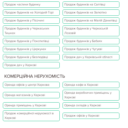
Продаж частини будинку
Продаж будинків на Салтівці
Продаж будинків на Холодній Горі
Продаж будинків на Залютіно
Продаж будинків у Пісочині
Продаж будинків на Малій Данилівці
Продаж будинків у Черкаських
Продаж будинків у Черкаській
Тишках
Лозовій
Продаж будинків у Покотилівці
Продаж будинків у Бабаях
Продаж будинків у Циркунах
Продаж будинків у Чугуєві
Продаж будинків у Безлюдівці
Продаж дач у Харківській області
Продаж дач у Харкові
КОМЕРЦІЙНА НЕРУХОМІСТЬ
Оренда офісів у центрі Харкова
Оренда кафе в Харкові
Оренда виробничих приміщень у
Оренда магазинів у Харкові
Харкові
Оренда приміщень у Харкові
Оренда складів у Харкові
Продаж комерційної нерухомості в
Продаж офісів у Харкові
Харкові