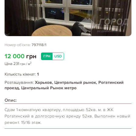
Номер об'єкта:
797118/1
12 000
грн
ГРН
USD
2
Ціна
231
грн
/ м
Кількість кімнат:
1
Розташування:
Харьков, Центральный рынок, Рогатинский
проезд, Центральный Рынок метро
Опис:
Сдам 1-комнатную квартиру, площадью 52кв. м. в ЖК
Рогатинский в долгосрочную аренду 52кв. Выполнен новый
ремонт. 15/16 этаж.