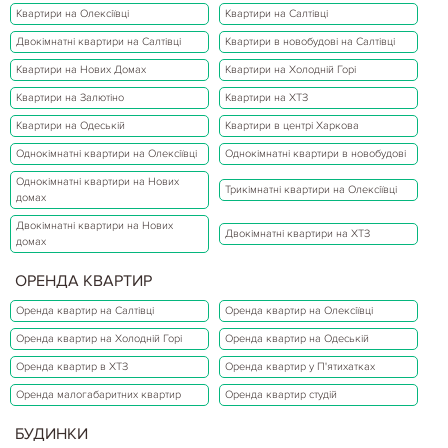
Квартири на Олексіївці
Квартири на Салтівці
Двокімнатні квартири на Салтівці
Квартири в новобудові на Салтівці
Квартири на Нових Домах
Квартири на Холодній Горі
Квартири на Залютіно
Квартири на ХТЗ
Квартири на Одеській
Квартири в центрі Харкова
Однокімнатні квартири на Олексіївці
Однокімнатні квартири в новобудові
Однокімнатні квартири на Нових
Трикімнатні квартири на Олексіївці
домах
Двокімнатні квартири на Нових
Двокімнатні квартири на ХТЗ
домах
ОРЕНДА КВАРТИР
Оренда квартир на Салтівці
Оренда квартир на Олексіївці
Оренда квартир на Холодній Горі
Оренда квартир на Одеській
Оренда квартир в ХТЗ
Оренда квартир у П'ятихатках
Оренда малогабаритних квартир
Оренда квартир студій
БУДИНКИ