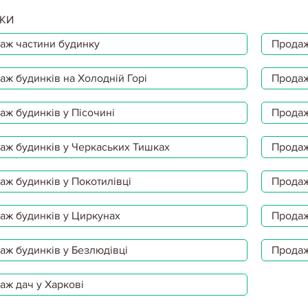
КИ
аж частини будинку
Продаж
аж будинків на Холодній Горі
Продаж
аж будинків у Пісочині
Продаж
аж будинків у Черкаських Тишках
Продаж
аж будинків у Покотилівці
Продаж
аж будинків у Циркунах
Продаж
аж будинків у Безлюдівці
Продаж
аж дач у Харкові