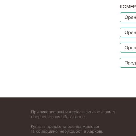
КОМЕР
Орен
Орен
Орен
Прод
При використанні матеріалів активне (пряме)
гіперпосилання обов'язкове.
Купівля, продаж та оренда житлової
та комерційної нерухомості в Харкові.