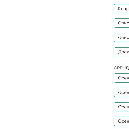
Квар
Однок
Одно
Двок
ОРЕНД
Орен
Орен
Орен
Орен