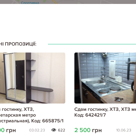
НІ ПРОПОЗИЦІЇ:
 гостинку, ХТЗ,
Сдам гостинку, ХТЗ, ХТЗ м
етарская метро
Код: 642421/7
устриальная), Код: 665875/1
00
грн
2 500
грн
03.02.23
622
10.06.23