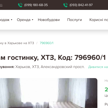
om
(099) 180-68-35
(093) 842-41-97
родаж
Оренда
Новобудови
Послуги
Корисні п
нку в Харькове на ХТЗ
/
796960/1
м гостинку, ХТЗ, Код: 796960/1
шування:
Харьков, ХТЗ, Александровский просп.
Дивитися на
Но
2
Ці
Р