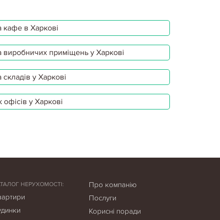
 кафе в Харкові
 виробничих приміщень у Харкові
 складів у Харкові
 офісів у Харкові
Про компанію
АТАЛОГ НЕРУХОМОСТІ:
вартири
Послуги
удинки
Корисні поради