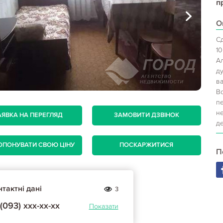
п
О
С
1
Ал
ду
в
В
п
н
АЯВКА НА ПЕРЕГЛЯД
ЗАМОВИТИ ДЗВІНОК
д
ОПОНУВАТИ СВОЮ ЦІНУ
ПОСКАРЖИТИСЯ
П
тактні дані
3
(093) ххх-хх-хх
Показати