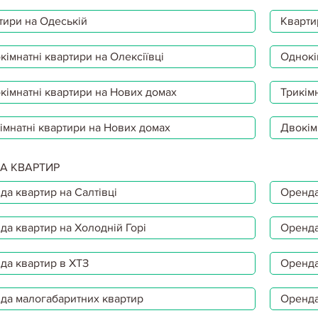
тири на Одеській
Кварти
імнатні квартири на Олексіївці
Однокі
кімнатні квартири на Нових домах
Трикімн
імнатні квартири на Нових домах
Двокім
А КВАРТИР
да квартир на Салтівці
Оренда
да квартир на Холодній Горі
Оренда
да квартир в ХТЗ
Оренда
да малогабаритних квартир
Оренда