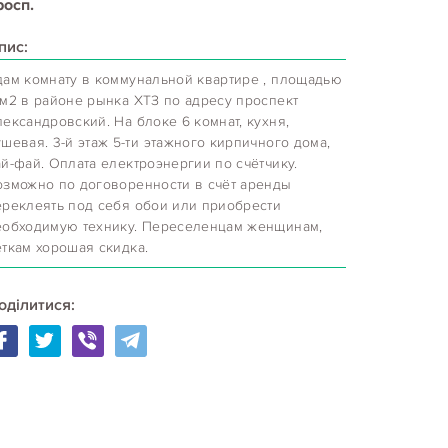
росп.
пис:
дам комнату в коммунальной квартире , площадью
0м2 в районе рынка ХТЗ по адресу проспект
ександровский. На блоке 6 комнат, кухня,
шевая. 3-й этаж 5-ти этажного кирпичного дома,
ай-фай. Оплата електроэнергии по счётчику.
озможно по договоренности в счёт аренды
ереклеять под себя обои или приобрести
еобходимую технику. Переселенцам женщинам,
еткам хорошая скидка.
оділитися: