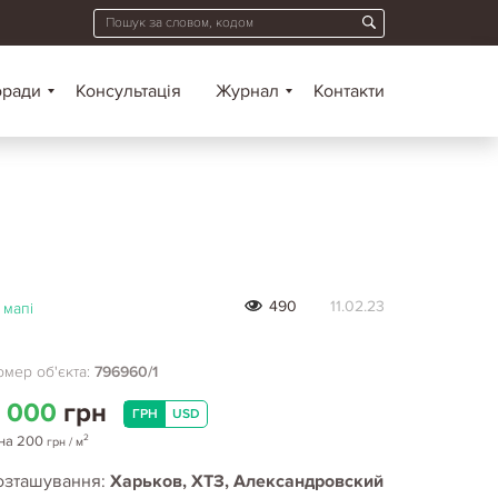
оради
Консультація
Журнал
Контакти
490
11.02.23
 мапі
мер об'єкта:
796960/1
 000
грн
ГРН
USD
2
на
200
грн
/ м
озташування:
Харьков, ХТЗ, Александровский