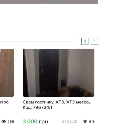
етро,
Сдам гостинку, ХТЗ, ХТЗ метро,
Сдам гости
Код: 796724/1
метро, Код
3 000
грн
3 000
гр
765
04.02.23
613