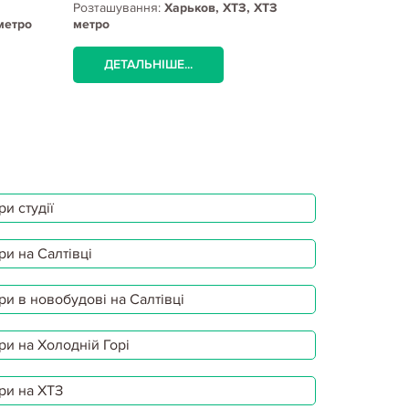
Розташування:
Харьков, ХТЗ, ХТЗ
Розташуванн
метро
метро
Масельского
ДЕТАЛЬНІШЕ...
ДЕТАЛЬ
и студії
ри на Салтівці
ри в новобудові на Салтівці
ри на Холодній Горі
ри на ХТЗ