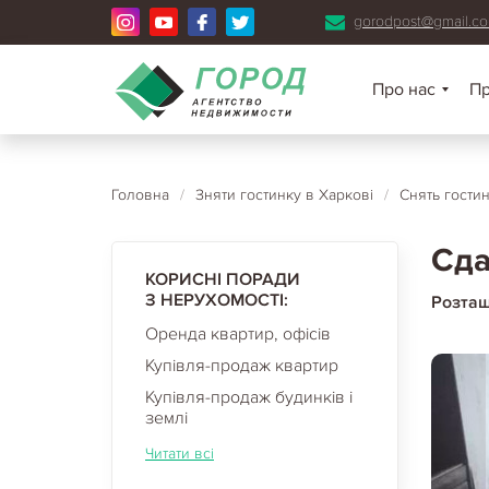
gorodpost@gmail.c
Про нас
П
Головна
/
Зняти гостинку в Харкові
/
Снять гости
Сда
КОРИСНІ ПОРАДИ
З НЕРУХОМОСТІ:
Розта
Оренда квартир, офісів
Купівля-продаж квартир
Купівля-продаж будинків і
землі
Читати всі