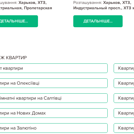
шування:
Харьков, ХТЗ,
Розташування:
Харьков, ХТЗ,
триальная, Пролетарская
Индустриальный просп., ХТЗ 
 (Индустриальная)
ДЕТАЛЬНІШЕ...
ДЕТАЛЬНІШЕ...
Ж КВАРТИР
т квартири
Квартир
тири на Олексіївці
Кварти
мнатні квартири на Салтівці
Кварти
тири на Нових Домах
Кварти
тири на Залютіно
Кварти