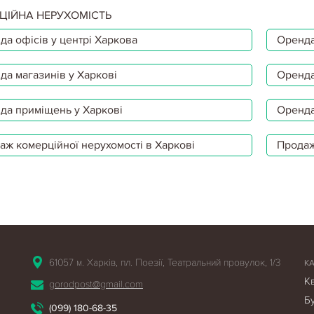
ЦІЙНА НЕРУХОМІСТЬ
да офісів у центрі Харкова
Оренда
да магазинів у Харкові
Оренда
да приміщень у Харкові
Оренда
аж комерційної нерухомості в Харкові
Продаж
61057 м. Харків, пл. Поезії, Театральний провулок, 1/3
К
К
gorodpost@gmail.com
Б
(099) 180-68-35