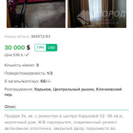
Номер об'єкта:
368972/83
30 000
$
ГРН
USD
2
Ціна
536
$
/ м
Кількість кімнат:
3
Поверх/поверховість:
1/2
S загаль/житл/кух:
56/-/-
Розташування:
Харьков, Центральный рынок, Клочковский
пер.
Опис:
Продам 3к. кв. с ремонтом в центре Харькова! 1/2- 56 кв.м.,
кирпичный дом, Ж/Б перекрытия, современный ремонт.
автономное отопление, закрытый двор, паркоместо во