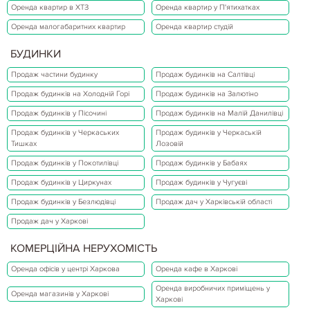
Оренда квартир в ХТЗ
Оренда квартир у П'ятихатках
Оренда малогабаритних квартир
Оренда квартир студій
БУДИНКИ
Продаж частини будинку
Продаж будинків на Салтівці
Продаж будинків на Холодній Горі
Продаж будинків на Залютіно
Продаж будинків у Пісочині
Продаж будинків на Малій Данилівці
Продаж будинків у Черкаських
Продаж будинків у Черкаській
Тишках
Лозовій
Продаж будинків у Покотилівці
Продаж будинків у Бабаях
Продаж будинків у Циркунах
Продаж будинків у Чугуєві
Продаж будинків у Безлюдівці
Продаж дач у Харківській області
Продаж дач у Харкові
КОМЕРЦІЙНА НЕРУХОМІСТЬ
Оренда офісів у центрі Харкова
Оренда кафе в Харкові
Оренда виробничих приміщень у
Оренда магазинів у Харкові
Харкові