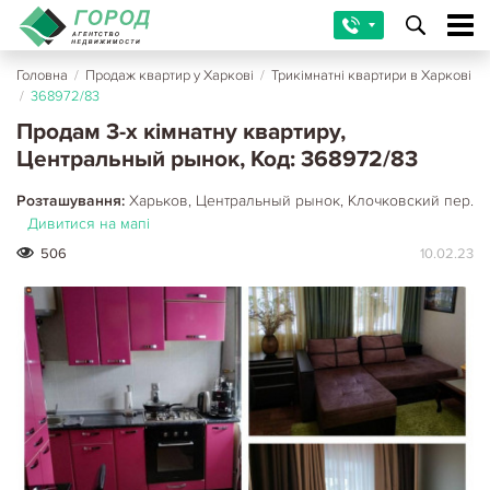
Головна
/
Продаж квартир у Харкові
/
Трикімнатні квартири в Харкові
/
368972/83
Продам 3-х кімнатну квартиру,
Центральный рынок, Код: 368972/83
Розташування:
Харьков, Центральный рынок, Клочковский пер.
Дивитися на мапі
506
10.02.23