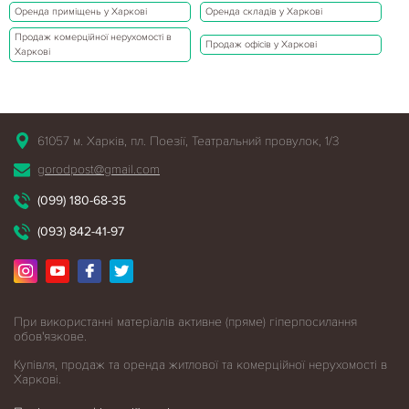
Оренда приміщень у Харкові
Оренда складів у Харкові
Продаж комерційної нерухомості в
Продаж офісів у Харкові
Харкові
61057 м. Харків, пл. Поезії, Театральний провулок, 1/3
gorodpost@gmail.com
(099) 180-68-35
(093) 842-41-97
При використанні матеріалів активне (пряме) гіперпосилання
обов'язкове.
Купівля, продаж та оренда житлової
та комерційної нерухомості в
Харкові.