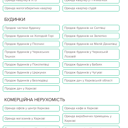
Оренда квартир в ХТЗ
Оренда квартир у П'ятихатках
Оренда малогабаритних квартир
Оренда квартир студій
БУДИНКИ
Продаж частини будинку
Продаж будинків на Салтівці
Продаж будинків на Холодній Горі
Продаж будинків на Залютіно
Продаж будинків у Пісочині
Продаж будинків на Малій Данилівці
Продаж будинків у Черкаських
Продаж будинків у Черкаській
Тишках
Лозовій
Продаж будинків у Покотилівці
Продаж будинків у Бабаях
Продаж будинків у Циркунах
Продаж будинків у Чугуєві
Продаж будинків у Безлюдівці
Продаж дач у Харківській області
Продаж дач у Харкові
КОМЕРЦІЙНА НЕРУХОМІСТЬ
Оренда офісів у центрі Харкова
Оренда кафе в Харкові
Оренда виробничих приміщень у
Оренда магазинів у Харкові
Харкові