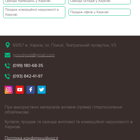
Оренда приміщень у Харкові
Оренда складів у Харкові
Продаж комерційної нерухомості в
Продаж офісів у Харкові
Харкові
61057 м. Харків, пл. Поезії, Театральний провулок, 1/3
gorodpost@gmail.com
(099) 180-68-35
(093) 842-41-97
При використанні матеріалів активне (пряме) гіперпосилання
обов'язкове.
Купівля, продаж та оренда житлової
та комерційної нерухомості в
Харкові.
Політика конфіденційності