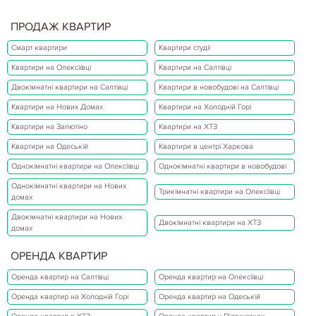
ПРОДАЖ КВАРТИР
Смарт квартири
Квартири студії
Квартири на Олексіївці
Квартири на Салтівці
Двокімнатні квартири на Салтівці
Квартири в новобудові на Салтівці
Квартири на Нових Домах
Квартири на Холодній Горі
Квартири на Залютіно
Квартири на ХТЗ
Квартири на Одеській
Квартири в центрі Харкова
Однокімнатні квартири на Олексіївці
Однокімнатні квартири в новобудові
Однокімнатні квартири на Нових
Трикімнатні квартири на Олексіївці
домах
Двокімнатні квартири на Нових
Двокімнатні квартири на ХТЗ
домах
ОРЕНДА КВАРТИР
Оренда квартир на Салтівці
Оренда квартир на Олексіївці
Оренда квартир на Холодній Горі
Оренда квартир на Одеській