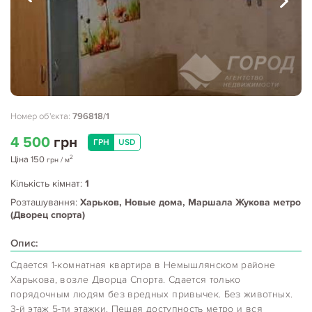
Номер об'єкта:
796818/1
4 500
грн
ГРН
USD
2
Ціна
150
грн
/ м
Кількість кімнат:
1
Розташування:
Харьков, Новые дома, Маршала Жукова метро
(Дворец спорта)
Опис:
Сдается 1-комнатная квартира в Немышлянском районе
Харькова, возле Дворца Спорта. Сдается только
порядочным людям без вредных привычек. Без животных.
3-й этаж 5-ти этажки. Пешая доступность метро и вся