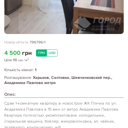
Номер об'єкта:
796796/1
4 500
грн
ГРН
USD
2
Ціна
118
грн
/ м
Кількість кімнат:
1
Розташування:
Харьков, Салтовка, Шевченковский пер.,
Академика Павлова метро
Опис:
Сдам 1-комнатную квартиру в новострое ЖК Птичка по ул.
Академика Павлова в 15 мин от метро Академика Павлова.
Квартира полностью укомплектована: холодильник,
стиральная машина, бойлер, микроволновка, эл. чайник,
телевизор, кондиционер, wifi.