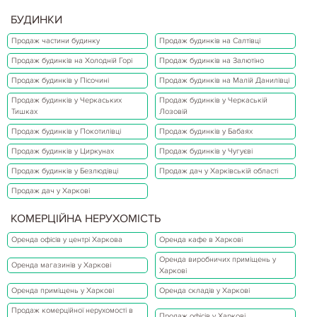
БУДИНКИ
Продаж частини будинку
Продаж будинків на Салтівці
Продаж будинків на Холодній Горі
Продаж будинків на Залютіно
Продаж будинків у Пісочині
Продаж будинків на Малій Данилівці
Продаж будинків у Черкаських
Продаж будинків у Черкаській
Тишках
Лозовій
Продаж будинків у Покотилівці
Продаж будинків у Бабаях
Продаж будинків у Циркунах
Продаж будинків у Чугуєві
Продаж будинків у Безлюдівці
Продаж дач у Харківській області
Продаж дач у Харкові
КОМЕРЦІЙНА НЕРУХОМІСТЬ
Оренда офісів у центрі Харкова
Оренда кафе в Харкові
Оренда виробничих приміщень у
Оренда магазинів у Харкові
Харкові
Оренда приміщень у Харкові
Оренда складів у Харкові
Продаж комерційної нерухомості в
Продаж офісів у Харкові