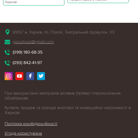
Харкові
61057 м. Харків, пл. Поезії, Театральний провулок, 1/3
gorodpost@gmail.com
(099) 180-68-35
(093) 842-41-97
При використанні матеріалів активне (пряме) гіперпосилання
обов'язкове.
Купівля, продаж та оренда житлової
та комерційної нерухомості в
Харкові.
Політика конфіденційності
Угода користувача