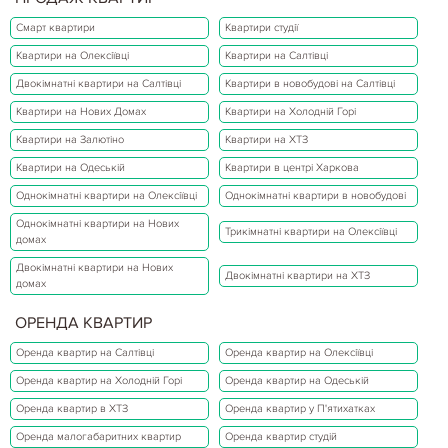
Смарт квартири
Квартири студії
Квартири на Олексіївці
Квартири на Салтівці
Двокімнатні квартири на Салтівці
Квартири в новобудові на Салтівці
Квартири на Нових Домах
Квартири на Холодній Горі
Квартири на Залютіно
Квартири на ХТЗ
Квартири на Одеській
Квартири в центрі Харкова
Однокімнатні квартири на Олексіївці
Однокімнатні квартири в новобудові
Однокімнатні квартири на Нових
Трикімнатні квартири на Олексіївці
домах
Двокімнатні квартири на Нових
Двокімнатні квартири на ХТЗ
домах
ОРЕНДА КВАРТИР
Оренда квартир на Салтівці
Оренда квартир на Олексіївці
Оренда квартир на Холодній Горі
Оренда квартир на Одеській
Оренда квартир в ХТЗ
Оренда квартир у П'ятихатках
Оренда малогабаритних квартир
Оренда квартир студій