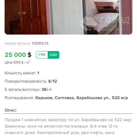
Номер об'єкта:
113195/13
25 000
$
ГРН
USD
2
Ціна
694
$
/ м
Кількість кімнат:
1
Поверх/поверховість:
6/12
S загаль/житл/кух:
36/-/-
Розташування:
Харьков, Салтовка, Барабашова ул., 522 м/р
Опис:
Продам 1 комнатную квартиру по ул. Барабашова на 522 мкр.
Заменены окна на металлопластиковые. 6-й этаж 12-ти
этажного дома. Кооперативный дом, два лифта, окна