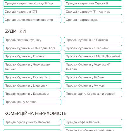
Оренда квартир на Холодній Горі
Оренда квартир на Одеській
Оренда квартир в ХТЗ
Оренда квартир у П'ятихатках
Оренда малогабаритних квартир
Оренда квартир студій
БУДИНКИ
Продаж частини будинку
Продаж будинків на Салтівці
Продаж будинків на Холодній Горі
Продаж будинків на Залютіно
Продаж будинків у Пісочині
Продаж будинків на Малій Данилівці
Продаж будинків у Черкаських
Продаж будинків у Черкаській
Тишках
Лозовій
Продаж будинків у Покотилівці
Продаж будинків у Бабаях
Продаж будинків у Циркунах
Продаж будинків у Чугуєві
Продаж будинків у Безлюдівці
Продаж дач у Харківській області
Продаж дач у Харкові
КОМЕРЦІЙНА НЕРУХОМІСТЬ
Оренда офісів у центрі Харкова
Оренда кафе в Харкові
Оренда виробничих приміщень у