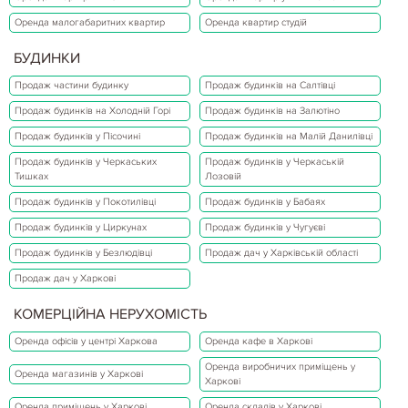
Оренда малогабаритних квартир
Оренда квартир студій
БУДИНКИ
Продаж частини будинку
Продаж будинків на Салтівці
Продаж будинків на Холодній Горі
Продаж будинків на Залютіно
Продаж будинків у Пісочині
Продаж будинків на Малій Данилівці
Продаж будинків у Черкаських
Продаж будинків у Черкаській
Тишках
Лозовій
Продаж будинків у Покотилівці
Продаж будинків у Бабаях
Продаж будинків у Циркунах
Продаж будинків у Чугуєві
Продаж будинків у Безлюдівці
Продаж дач у Харківській області
Продаж дач у Харкові
КОМЕРЦІЙНА НЕРУХОМІСТЬ
Оренда офісів у центрі Харкова
Оренда кафе в Харкові
Оренда виробничих приміщень у
Оренда магазинів у Харкові
Харкові
Оренда приміщень у Харкові
Оренда складів у Харкові