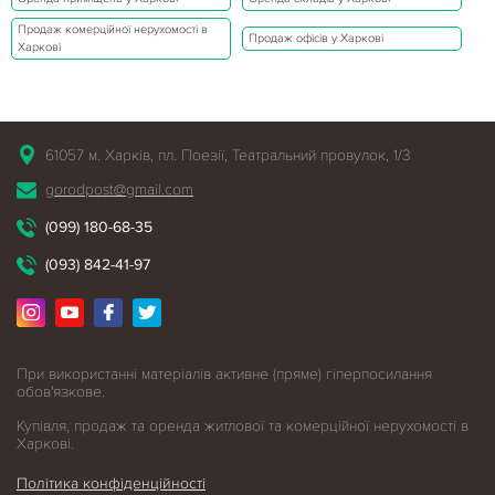
Продаж комерційної нерухомості в
Продаж офісів у Харкові
Харкові
61057 м. Харків, пл. Поезії, Театральний провулок, 1/3
gorodpost@gmail.com
(099) 180-68-35
(093) 842-41-97
При використанні матеріалів активне (пряме) гіперпосилання
обов'язкове.
Купівля, продаж та оренда житлової
та комерційної нерухомості в
Харкові.
Політика конфіденційності