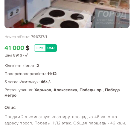
Номер об'єкта:
796737/1
41 000
$
ГРН
USD
2
Ціна
891
$
/ м
Кількість кімнат:
2
Поверх/поверховість:
11/12
S загаль/житл/кух:
46/-/-
Розташування:
Харьков, Алексеевка, Победы пр., Победа
метро
Опис:
Продам 2-х комнатную квартиру, площадью 46 кв. м по
адресу просп. Победы. 11/12 этаж. Общая площадь - 46 кв.м.