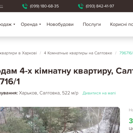
om
(099) 180-68-35
(093) 842-41-97
родаж
Оренда
Новобудови
Послуги
Корисні п
 квартири в Харкові
/
4 Комнатные квартиры на Салтовке
/
796716/
дам 4-х кімнатну квартиру, Салт
716/1
шування:
Харьков, Салтовка, 522 м/р
Дивитися на мапі
Но
3
Ці