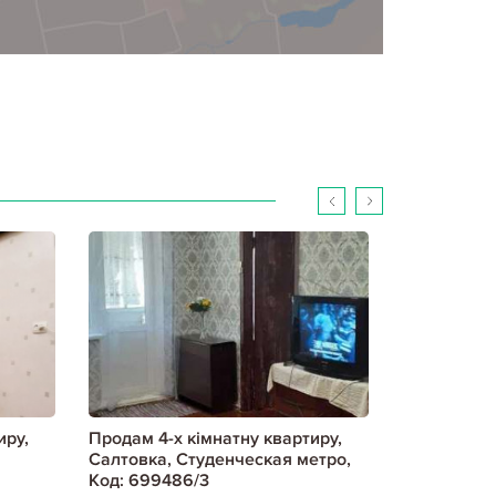
иру,
Продам 4-х кімнатну квартиру,
Продам 4-х
Салтовка, Студенческая метро,
Салтовка, 
Код: 699486/3
Код: 80102