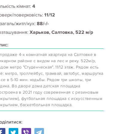
лькість кімнат:
4
оверх/поверховість:
11/12
 загаль/житл/кух:
88/-/-
озташування:
Харьков, Салтовка, 522 м/р
пис:
 продаже 4-х комнатная квартира на Салтовке в
икарном районе с видом на лес и реку. 522м/р,
дом метро "Студенческая". 11/12 этаж. Рядом есть
ё: метро, троллейбус, трамвай, автобус, маршрутка
все в 5-10 мин. ходьбы. Рядом три школы, три
адика. Во дворе дома детская площадка
построена в 2021 году современная с резиновым
окрытием), футбольная площадка с искусственным
окрытием, баскетбольная площадка.
оділитися: