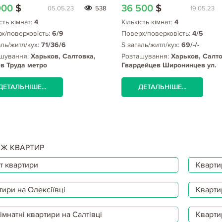
900
$
36 500
$
05.05.23
538
19.05.23
сть кімнат:
4
Кількість кімнат:
4
х/поверховість:
6/9
Поверх/поверховість:
4/5
аль/житл/кух:
71/36/6
S загаль/житл/кух:
69/-/-
шування:
Харьков, Салтовка,
Розташування:
Харьков, Салто
в Труда метро
Гвардейцев Широнинцев ул.
(Салтовка)
ДЕТАЛЬНІШЕ...
ДЕТАЛЬНІШЕ...
Ж КВАРТИР
т квартири
Квартир
тири на Олексіївці
Кварти
мнатні квартири на Салтівці
Кварти