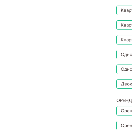
Квар
Квар
Квар
Однок
Одно
Двок
ОРЕНД
Орен
Орен