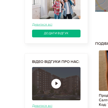
Дивитися всі
ДОДАТИ ВІДГУК
ПОДІБ
ВІДЕО ВІДГУКИ ПРО НАС:
 квартиру,
Продам 4-х кімнатну квартиру,
Прод
74/9
Салтовка, 656 м/р, Код:
Салт
725926/7
Код:
Дивитися всі