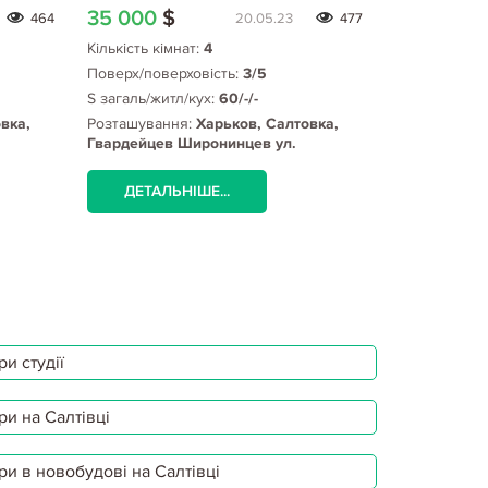
35 000
$
37 500
$
464
20.05.23
477
Кількість кімнат:
4
Кількість кім
Поверх/поверховість:
3/5
Поверх/пове
S загаль/житл/кух:
60/-/-
S загаль/жит
вка,
Розташування:
Харьков, Салтовка,
Розташуванн
Гвардейцев Широнинцев ул.
Бучмы ул., 
(Салтовка), Студенческая метро
ДЕТАЛЬНІШЕ...
ДЕТАЛЬ
и студії
ри на Салтівці
ри в новобудові на Салтівці