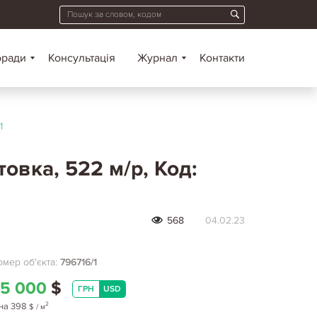
оради
Консультація
Журнал
Контакти
1
овка, 522 м/р, Код:
568
04.02.23
мер об'єкта:
796716/1
5 000
$
ГРН
USD
2
на
398
$
/ м