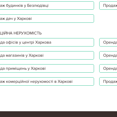
аж будинків у Безлюдівці
Продаж
аж дач у Харкові
ЦІЙНА НЕРУХОМІСТЬ
да офісів у центрі Харкова
Оренда
да магазинів у Харкові
Оренда
да приміщень у Харкові
Оренда
аж комерційної нерухомості в Харкові
Продаж