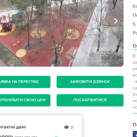
Кі
П
S
Р
О
В
ш
ря
вс
- 
АЯВКА НА ПЕРЕГЛЯД
ЗАМОВИТИ ДЗВІНОК
с
(
ОПОНУВАТИ СВОЮ ЦІНУ
ПОСКАРЖИТИСЯ
п
п
П
тактні дані
3