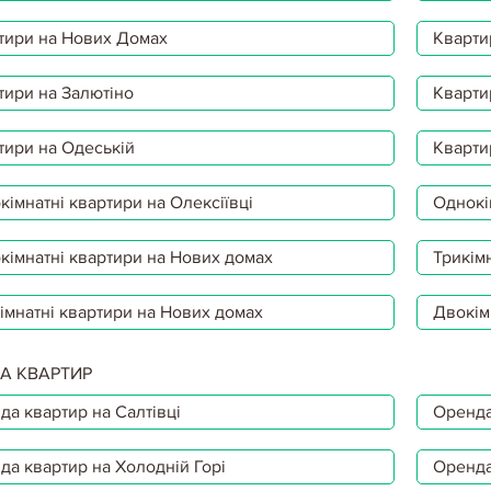
тири на Нових Домах
Кварти
тири на Залютіно
Кварти
тири на Одеській
Кварти
імнатні квартири на Олексіївці
Однокі
кімнатні квартири на Нових домах
Трикімн
імнатні квартири на Нових домах
Двокім
А КВАРТИР
да квартир на Салтівці
Оренда
да квартир на Холодній Горі
Оренда