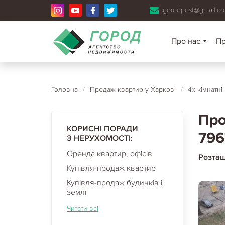
gorodpost@gmail.c
Про нас
П
Головна
/
Продаж квартир у Харкові
/
4х кімнатні
Про
КОРИСНІ ПОРАДИ
796
З НЕРУХОМОСТІ:
Оренда квартир, офісів
Розта
Купівля-продаж квартир
Купівля-продаж будинків і
землі
Читати всі