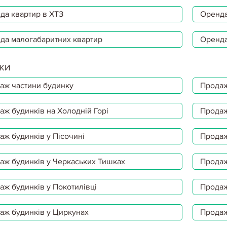
да квартир в ХТЗ
Оренда
да малогабаритних квартир
Оренда
КИ
аж частини будинку
Продаж
аж будинків на Холодній Горі
Продаж
аж будинків у Пісочині
Продаж
аж будинків у Черкаських Тишках
Продаж
аж будинків у Покотилівці
Продаж
аж будинків у Циркунах
Продаж