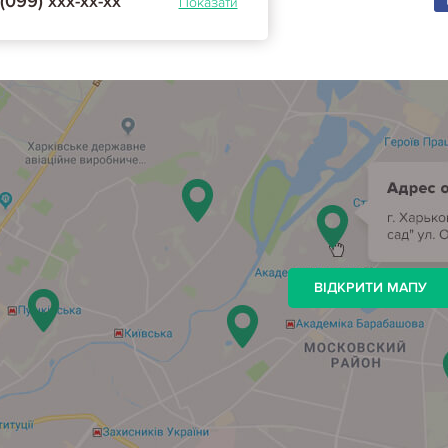
(099) ххх-хх-хх
Показати
ВІДКРИТИ МАПУ