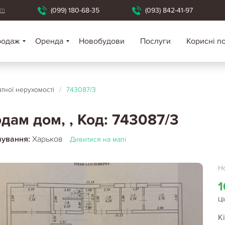
om
(099) 180-68-35
(093) 842-41-97
родаж
Оренда
Новобудови
Послуги
Корисні п
тної нерухомості
/
743087/3
дам дом, , Код: 743087/3
шування:
Харьков
Дивитися на мапі
Но
1
Ці
Кі