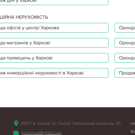
аж дач у Харкові
ЦІЙНА НЕРУХОМІСТЬ
да офісів у центрі Харкова
Оренда
да магазинів у Харкові
Оренда
да приміщень у Харкові
Оренда
аж комерційної нерухомості в Харкові
Продаж
61057 м. Харків, пл. Поезії, Театральний провулок, 1/3
К
К
gorodpost@gmail.com