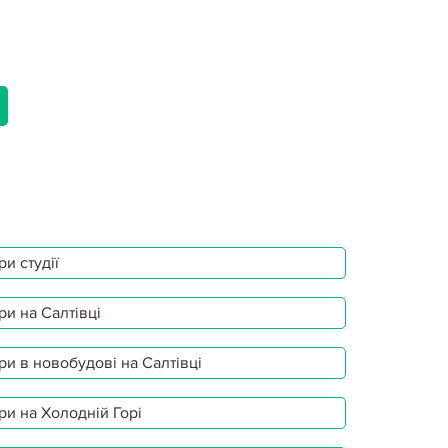
и студії
ри на Салтівці
ри в новобудові на Салтівці
ри на Холодній Горі