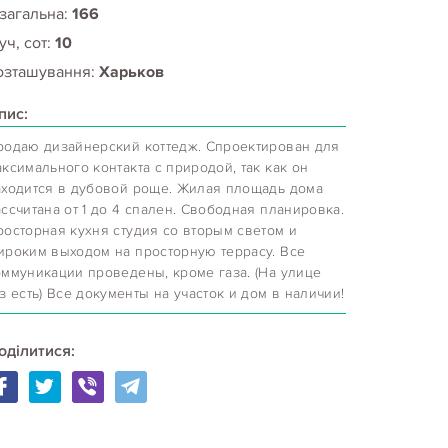
 загальна:
166
уч, сот:
10
озташування:
Харьков
пис:
родаю дизайнерский коттедж. Спроектирован для
ксимального контакта с природой, так как он
аходится в дубовой роще. Жилая площадь дома
ссчитана от 1 до 4 спален. Свободная планировка.
росторная кухня студия со вторым светом и
ироким выходом на просторную террасу. Все
оммуникации проведены, кроме газа. (На улице
з есть) Все документы на участок и дом в наличии!
оділитися: