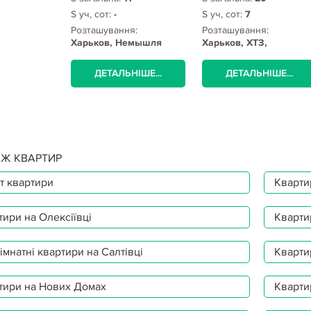
S уч, сот:
-
S уч, сот:
7
Розташування:
Розташування:
Харьков, Немышля
Харьков, ХТЗ,
Пролетарская метро
(Индустриальная)
ДЕТАЛЬНІШЕ...
ДЕТАЛЬНІШЕ...
Ж КВАРТИР
т квартири
Квартир
тири на Олексіївці
Кварти
мнатні квартири на Салтівці
Кварти
тири на Нових Домах
Кварти