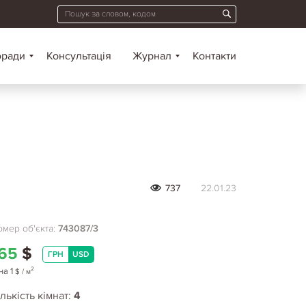
оради
Консультація
Журнал
Контакти
737
22.01.23
мер об'єкта:
743087/3
65
$
ГРН
USD
2
на
1
$
/ м
лькість кімнат:
4