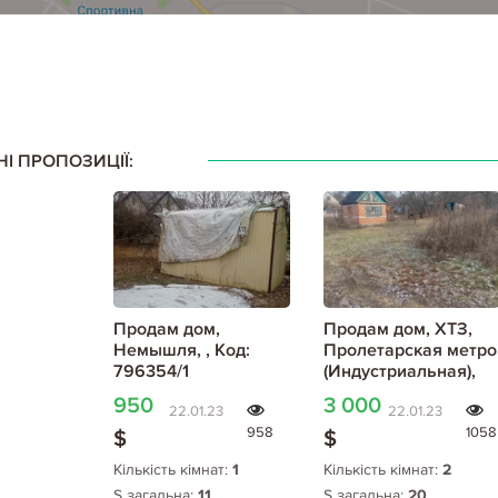
НІ ПРОПОЗИЦІЇ:
Продам дом,
Продам дом, ХТЗ,
Немышля, , Код:
Пролетарская метро
796354/1
(Индустриальная),
Код: 796356/1
950
3 000
22.01.23
22.01.23
958
1058
$
$
Кількість кімнат:
1
Кількість кімнат:
2
S загальна:
11
S загальна:
20