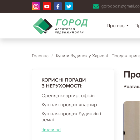
gorodpost@gmail.c
Про нас
П
Головна
/
Купити будинок у Харкові - Продаж прива
Про
КОРИСНІ ПОРАДИ
З НЕРУХОМОСТІ:
Розта
Оренда квартир, офісів
Купівля-продаж квартир
Купівля-продаж будинків і
землі
Читати всі