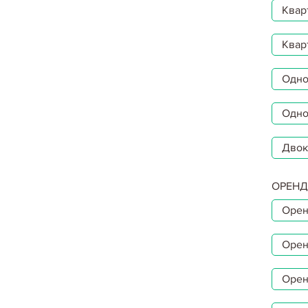
Квар
Квар
Однок
Одно
Двок
ОРЕНД
Орен
Орен
Орен