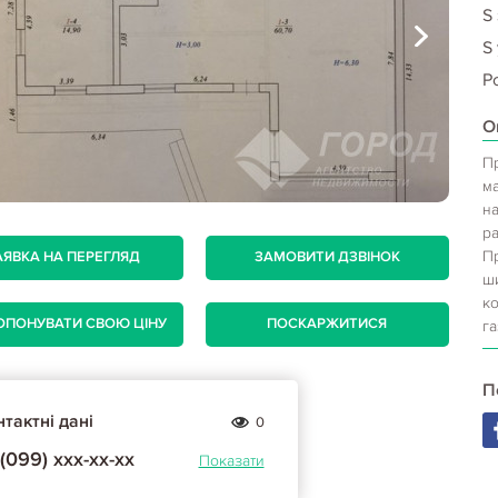
S
S 
Р
О
П
ма
н
ра
П
АЯВКА НА ПЕРЕГЛЯД
ЗАМОВИТИ ДЗВІНОК
ш
к
ОПОНУВАТИ СВОЮ ЦІНУ
ПОСКАРЖИТИСЯ
га
П
тактні дані
0
(099) ххх-хх-хх
Показати