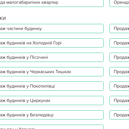
да малогабаритних квартир
Оренда
КИ
аж частини будинку
Продаж
аж будинків на Холодній Горі
Продаж
аж будинків у Пісочині
Продаж
аж будинків у Черкаських Тишках
Продаж
аж будинків у Покотилівці
Продаж
аж будинків у Циркунах
Продаж
аж будинків у Безлюдівці
Продаж