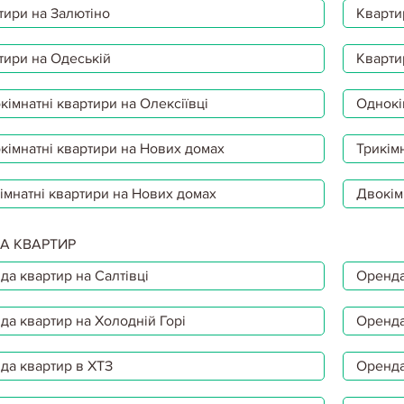
тири на Залютіно
Кварти
тири на Одеській
Кварти
імнатні квартири на Олексіївці
Однокі
кімнатні квартири на Нових домах
Трикімн
імнатні квартири на Нових домах
Двокім
А КВАРТИР
да квартир на Салтівці
Оренда
да квартир на Холодній Горі
Оренда
да квартир в ХТЗ
Оренда