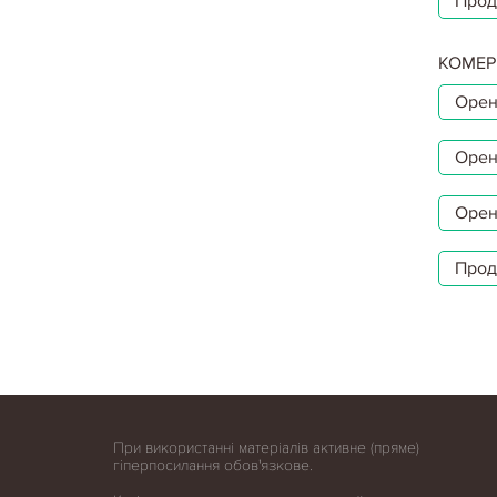
Прод
КОМЕР
Орен
Орен
Орен
Прод
При використанні матеріалів активне (пряме)
гіперпосилання обов'язкове.