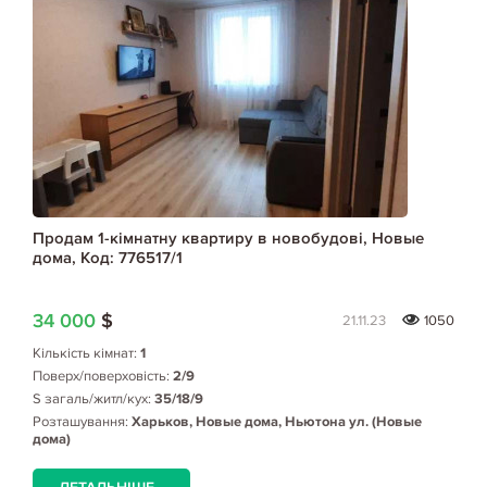
Продам 1-кімнатну квартиру в новобудові, Новые
дома, Код: 776517/1
34 000
$
21.11.23
1050
Кількість кімнат:
1
Поверх/поверховість:
2/9
S загаль/житл/кух:
35/18/9
Розташування:
Харьков, Новые дома, Ньютона ул. (Новые
дома)