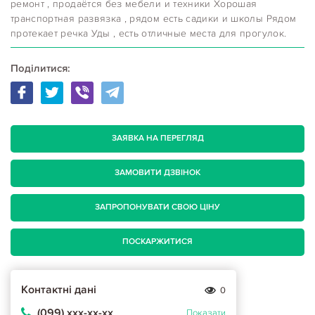
ремонт , продаётся без мебели и техники Хорошая
транспортная развязка , рядом есть садики и школы Рядом
протекает речка Уды , есть отличные места для прогулок.
Поділитися:
ЗАЯВКА НА ПЕРЕГЛЯД
ЗАМОВИТИ ДЗВІНОК
ЗАПРОПОНУВАТИ СВОЮ ЦІНУ
ПОСКАРЖИТИСЯ
Контактні дані
0
(099) ххх-хх-хх
Показати