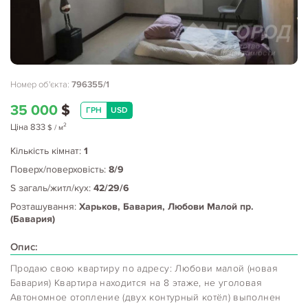
Номер об'єкта:
796355/1
35 000
$
ГРН
USD
2
Ціна
833
$
/ м
Кількість кімнат:
1
Поверх/поверховість:
8/9
S загаль/житл/кух:
42/29/6
Розташування:
Харьков, Бавария, Любови Малой пр.
(Бавария)
Опис:
Продаю свою квартиру по адресу: Любови малой (новая
Бавария) Квартира находится на 8 этаже, не уголовая
Автономное отопление (двух контурный котёл) выполнен