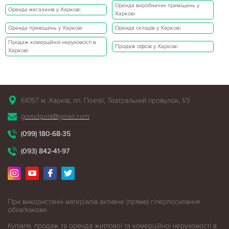
Оренда виробничих приміщень у
Оренда магазинів у Харкові
Харкові
Оренда приміщень у Харкові
Оренда складів у Харкові
Продаж комерційної нерухомості в
Продаж офісів у Харкові
Харкові
61057 м. Харків, пл. Поезії, Театральний провулок, 1/3
gorodpost@gmail.com
(099) 180-68-35
(093) 842-41-97
При використанні матеріалів активне (пряме) гіперпосилання
обов'язкове.
Купівля, продаж та оренда житлової
та комерційної нерухомості в