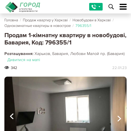
Головна
/
Продаж квартир у Харкові
/
Новобудови в Харкові
/
Однокомнатные квартиры в новострое
/
796355/1
Продам 1-кімнатну квартиру в новобудові,
Бавария, Код: 796355/1
Розташування:
Харьков, Бавария, Любови Малой пр. (Бавария)
Дивитися на мапі
342
22.01.23