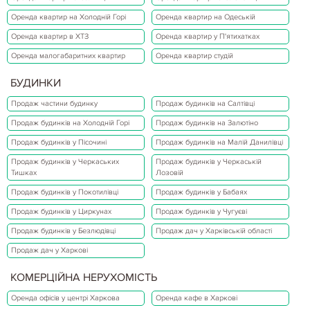
Оренда квартир на Холодній Горі
Оренда квартир на Одеській
Оренда квартир в ХТЗ
Оренда квартир у П'ятихатках
Оренда малогабаритних квартир
Оренда квартир студій
БУДИНКИ
Продаж частини будинку
Продаж будинків на Салтівці
Продаж будинків на Холодній Горі
Продаж будинків на Залютіно
Продаж будинків у Пісочині
Продаж будинків на Малій Данилівці
Продаж будинків у Черкаських
Продаж будинків у Черкаській
Тишках
Лозовій
Продаж будинків у Покотилівці
Продаж будинків у Бабаях
Продаж будинків у Циркунах
Продаж будинків у Чугуєві
Продаж будинків у Безлюдівці
Продаж дач у Харківській області
Продаж дач у Харкові
КОМЕРЦІЙНА НЕРУХОМІСТЬ
Оренда офісів у центрі Харкова
Оренда кафе в Харкові