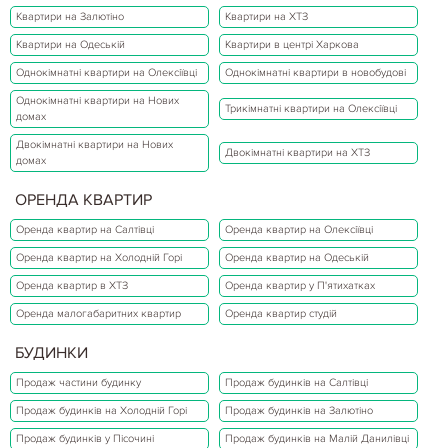
Квартири на Залютіно
Квартири на ХТЗ
Квартири на Одеській
Квартири в центрі Харкова
Однокімнатні квартири на Олексіївці
Однокімнатні квартири в новобудові
Однокімнатні квартири на Нових
Трикімнатні квартири на Олексіївці
домах
Двокімнатні квартири на Нових
Двокімнатні квартири на ХТЗ
домах
ОРЕНДА КВАРТИР
Оренда квартир на Салтівці
Оренда квартир на Олексіївці
Оренда квартир на Холодній Горі
Оренда квартир на Одеській
Оренда квартир в ХТЗ
Оренда квартир у П'ятихатках
Оренда малогабаритних квартир
Оренда квартир студій
БУДИНКИ
Продаж частини будинку
Продаж будинків на Салтівці
Продаж будинків на Холодній Горі
Продаж будинків на Залютіно
Продаж будинків у Пісочині
Продаж будинків на Малій Данилівці