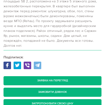
площадью 58 2, расположена на 3 этаже 5 этажного дома,
железобетонные перекрытия. В квартире был выполнен
демонтаж перед ремонтом: штукатурка, обои, пол, стены
(кроме межкомнатных) были демонтированы, поменяны
везде МПО (Rehau). По проекту задумывали расширить
кухню и выделить место для гардеробной (дизайнерским
планом поделимся). Район отличный, рядом лес и Саржин
Яр, рынок, магазины, школы, садики. Дом целый, не
повреждён, попаданий не было. Документы все готовы.
Долгов нет.
Поділитися:
ЗАЯВКА НА ПЕРЕГЛЯД
ЗАМОВИТИ ДЗВІНОК
ЗАПРОПОНУВАТИ СВОЮ ЦІНУ