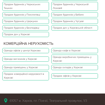
Продаж будинків у Черкаських
Продаж будинків у Черкаській
Тишках
Лозовій
Продаж будинків у Покотилівці
Продаж будинків у Бабаях
Продаж будинків у Циркунах
Продаж будинків у Чугуєві
Продаж будинків у Безлюдівці
Продаж дач у Харківській області
Продаж дач у Харкові
КОМЕРЦІЙНА НЕРУХОМІСТЬ
Оренда офісів у центрі Харкова
Оренда кафе в Харкові
Оренда виробничих приміщень у
Оренда магазинів у Харкові
Харкові
Оренда приміщень у Харкові
Оренда складів у Харкові
Продаж комерційної нерухомості в
Продаж офісів у Харкові
Харкові
61057 м. Харків, пл. Поезії, Театральний провулок, 1/3