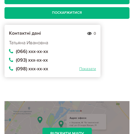
ПОСКАРЖИТИСЯ
Контактні дані
0
Татьяна Ивановна
(066) ххх-хх-хх
(093) ххх-хх-хх
(098) ххх-хх-хх
Показати
ВІДКРИТИ МАПУ