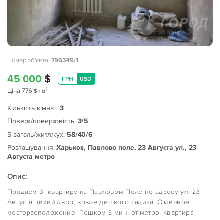
Номер об'єкта:
796349/1
45 000
$
ГРН
USD
2
Ціна
776
$
/ м
Кількість кімнат:
3
Поверх/поверховість:
3/5
S загаль/житл/кух:
58/40/6
Розташування:
Харьков, Павлово поле, 23 Августа ул., 23
Августа метро
Опис:
Продаем 3- квартиру на Павловом Поле по адресу ул. 23
Августа, тихий двор, возле детского садика. Отличное
месторасположение. Пешком 5 мин. от метро! Квартира