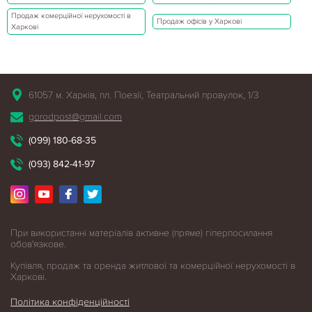
Продаж комерційної нерухомості в
Продаж офісів у Харкові
Харкові
61057 м. Харків, пл. Поезії, Театральний провулок, 1/3
gorodpost@gmail.com
(099) 180-68-35
(093) 842-41-97
При використанні матеріалів активне (пряме) гіперпосилання
обов'язкове.
Купівля, продаж та оренда житлової
та комерційної нерухомості в
Харкові.
Політика конфіденційності