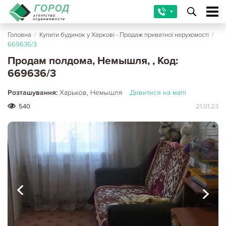
Головна
/
Купити будинок у Харкові - Продаж приватної нерухомості
/
669636/3
Продам полдома, Немышля, , Код:
669636/3
Розташування:
Харьков, Немышля
Дивитися на мапі
540
21.01.23