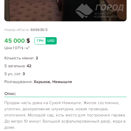
Номер об'єкта:
669636/3
45 000
$
ГРН
USD
2
Ціна
1 071
$
/ м
Кількість кімнат:
2
S загальна:
42
S уч, сот:
3
Розташування:
Харьков, Немышля
Опис:
Продам часть дома на Сухой Немишле. Жилое состояние,
утоплен, декоративная штукатурка, новая проводка,
отопления. Молодой сад, есть место для построения гаража.
До метро 10 минут. Большой асфальтированный двор, вода в
доме.