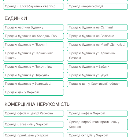
Оренда малогабаритних квартир
Оренда квартир студій
БУДИНКИ
Продаж частини будинку
Продаж будинків на Салтівці
Продаж будинків на Холодній Горі
Продаж будинків на Залютіно
Продаж будинків у Пісочині
Продаж будинків на Малій Данилівці
Продаж будинків у Черкаських
Продаж будинків у Черкаській
Тишках
Лозовій
Продаж будинків у Покотилівці
Продаж будинків у Бабаях
Продаж будинків у Циркунах
Продаж будинків у Чугуєві
Продаж будинків у Безлюдівці
Продаж дач у Харківській області
Продаж дач у Харкові
КОМЕРЦІЙНА НЕРУХОМІСТЬ
Оренда офісів у центрі Харкова
Оренда кафе в Харкові
Оренда виробничих приміщень у
Оренда магазинів у Харкові
Харкові
Оренда приміщень у Харкові
Оренда складів у Харкові