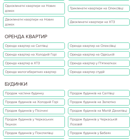
Однокімнатні квартири на Нових
Трикімнатні квартири на Олексіївці
домах
Двокімнатні квартири на Нових
Двокімнатні квартири на ХТЗ
домах
ОРЕНДА КВАРТИР
Оренда квартир на Салтівці
Оренда квартир на Олексіївці
Оренда квартир на Холодній Горі
Оренда квартир на Одеській
Оренда квартир в ХТЗ
Оренда квартир у П'ятихатках
Оренда малогабаритних квартир
Оренда квартир студій
БУДИНКИ
Продаж частини будинку
Продаж будинків на Салтівці
Продаж будинків на Холодній Горі
Продаж будинків на Залютіно
Продаж будинків у Пісочині
Продаж будинків на Малій Данилівці
Продаж будинків у Черкаських
Продаж будинків у Черкаській
Тишках
Лозовій
Продаж будинків у Покотилівці
Продаж будинків у Бабаях