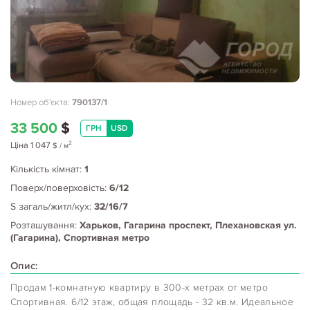
Номер об'єкта:
790137/1
33 500
$
ГРН
USD
2
Ціна
1 047
$
/ м
Кількість кімнат:
1
Поверх/поверховість:
6/12
S загаль/житл/кух:
32/16/7
Розташування:
Харьков, Гагарина проспект, Плехановская ул.
(Гагарина), Спортивная метро
Опис:
Продам 1-комнатную квартиру в 300-х метрах от метро
Спортивная. 6/12 этаж, общая площадь - 32 кв.м. Идеальное