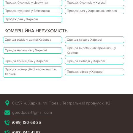
Продаж будинків у Циркунах
Продаж будинків у Чугуєві
Продаж будинків у Безлюдівці
Продаж дач у Харківській області
Продаж дач у Харкові
КОМЕРЦІЙНА НЕРУХОМІСТЬ
Оренда офісів у центрі Харкова
Оренда кафе в Харкові
Оренда виробничих приміщень у
Оренда магазинів у Харкові
Харкові
Оренда приміщень у Харкові
Оренда складів у Харкові
Продаж комерційної нерухомості в
Продаж офісів у Харкові
Харкові
61057 м. Харків, пл. Поезії, Театральний провулок, 1/3
gorodpost@gmail.com
(099) 180-68-35
(093) 842-41-97