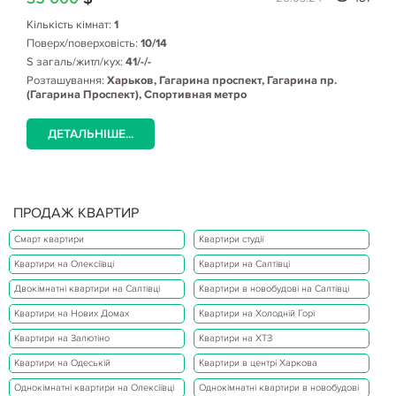
Кількість кімнат:
1
Поверх/поверховість:
10/14
S загаль/житл/кух:
41/-/-
Розташування:
Харьков, Гагарина проспект, Гагарина пр.
(Гагарина Проспект), Спортивная метро
ДЕТАЛЬНІШЕ...
ПРОДАЖ КВАРТИР
Смарт квартири
Квартири студії
Квартири на Олексіївці
Квартири на Салтівці
Двокімнатні квартири на Салтівці
Квартири в новобудові на Салтівці
Квартири на Нових Домах
Квартири на Холодній Горі
Квартири на Залютіно
Квартири на ХТЗ
Квартири на Одеській
Квартири в центрі Харкова
Однокімнатні квартири на Олексіївці
Однокімнатні квартири в новобудові