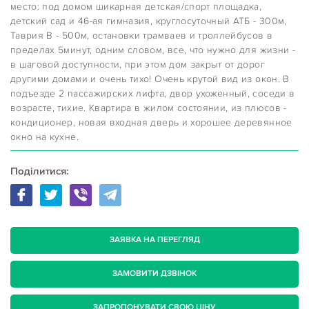
место: под домом шикарная детская/спорт площадка,
детский сад и 46-ая гимназия, круглосуточный АТБ - 300м,
Таврия В - 500м, остановки трамваев и троллейбусов в
пределах 5минут, одним словом, все, что нужно для жизни -
в шаговой доступности, при этом дом закрыт от дорог
другими домами и очень тихо! Очень крутой вид из окон. В
подъезде 2 пассажирских лифта, двор ухоженный, соседи в
возрасте, тихие. Квартира в жилом состоянии, из плюсов -
кондиционер, новая входная дверь и хорошее деревянное
окно на кухне.
Поділитися:
ЗАЯВКА НА ПЕРЕГЛЯД
ЗАМОВИТИ ДЗВІНОК
ЗАПРОПОНУВАТИ СВОЮ ЦІНУ