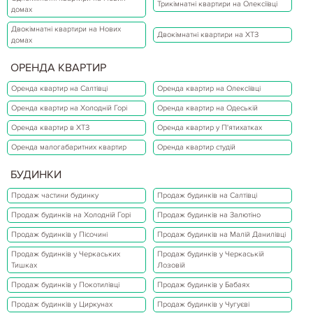
Трикімнатні квартири на Олексіївці
домах
Двокімнатні квартири на Нових
Двокімнатні квартири на ХТЗ
домах
ОРЕНДА КВАРТИР
Оренда квартир на Салтівці
Оренда квартир на Олексіївці
Оренда квартир на Холодній Горі
Оренда квартир на Одеській
Оренда квартир в ХТЗ
Оренда квартир у П'ятихатках
Оренда малогабаритних квартир
Оренда квартир студій
БУДИНКИ
Продаж частини будинку
Продаж будинків на Салтівці
Продаж будинків на Холодній Горі
Продаж будинків на Залютіно
Продаж будинків у Пісочині
Продаж будинків на Малій Данилівці
Продаж будинків у Черкаських
Продаж будинків у Черкаській
Тишках
Лозовій
Продаж будинків у Покотилівці
Продаж будинків у Бабаях
Продаж будинків у Циркунах
Продаж будинків у Чугуєві