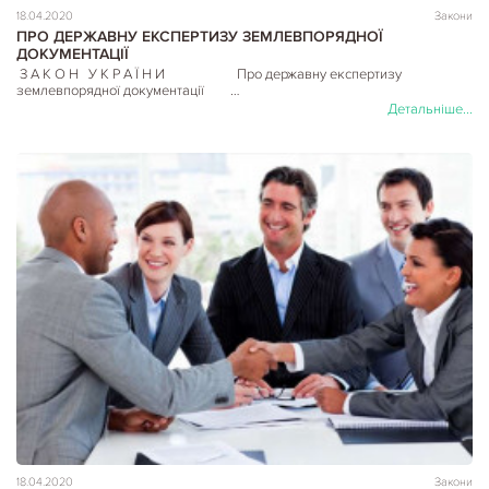
18.04.2020
Закони
ПРО ДЕРЖАВНУ ЕКСПЕРТИЗУ ЗЕМЛЕВПОРЯДНОЇ
ДОКУМЕНТАЦІЇ
З А К О Н У К Р А Ї Н И Про державну експертизу
землевпорядної документації …
Детальніше...
18.04.2020
Закони