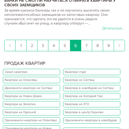
БАНКИ НЕ СМОГЛИ НАУЧИТЬСЯ ОТБИРАТЬ КВАРТИРЫ У
СВОИХ ЗАЕМЩИКОВ
За время кризиса банкиры так и не научились выселять своих
неплатежеспособных заемщиков из залоговых квартир. Они
признаются, что сделать это им удается в очень редких
случаях.«Выгонят на улицу, а квартиру отберут» —…
Детальніше...
6
1
2
3
4
5
7
8
9
ПРОДАЖ КВАРТИР
Смарт квартири
Квартири студії
Квартири на Олексіївці
Квартири на Салтівці
Двокімнатні квартири на Салтівці
Квартири в новобудові на Салтівці
Квартири на Нових Домах
Квартири на Холодній Горі
Квартири на Залютіно
Квартири на ХТЗ
Квартири на Одеській
Квартири в центрі Харкова
Однокімнатні квартири на Олексіївці
Однокімнатні квартири в новобудові
Однокімнатні квартири на Нових