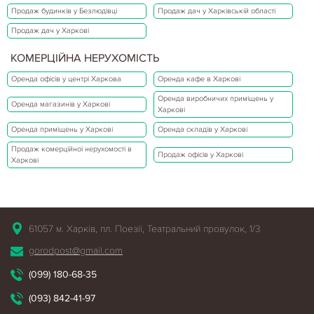
Продаж будинків у Безлюдівці
Продаж дач у Харківській області
Продаж дач у Харкові
КОМЕРЦІЙНА НЕРУХОМІСТЬ
Оренда офісів у центрі Харкова
Оренда кафе в Харкові
Оренда виробничих приміщень у
Оренда магазинів у Харкові
Харкові
Оренда приміщень у Харкові
Оренда складів у Харкові
Продаж комерційної нерухомості в
Продаж офісів у Харкові
Харкові
61057 м. Харків, пл. Поезії, Театральний провулок, 1/3
gorodpost@gmail.com
(099) 180-68-35
(093) 842-41-97