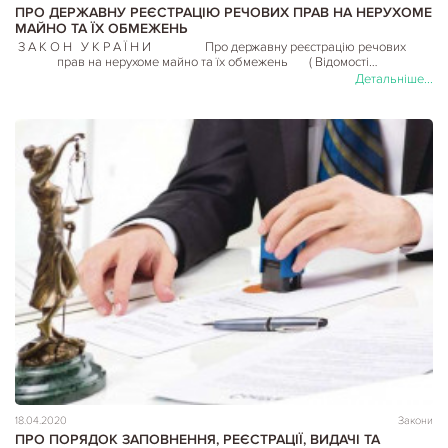
ПРО ДЕРЖАВНУ РЕЄСТРАЦІЮ РЕЧОВИХ ПРАВ НА НЕРУХОМЕ
МАЙНО ТА ЇХ ОБМЕЖЕНЬ
З А К О Н У К Р А Ї Н И Про державну реєстрацію речових
прав на нерухоме майно та їх обмежень ( Відомості…
Детальніше...
18.04.2020
Закони
ПРО ПОРЯДОК ЗАПОВНЕННЯ, РЕЄСТРАЦІЇ, ВИДАЧІ ТА